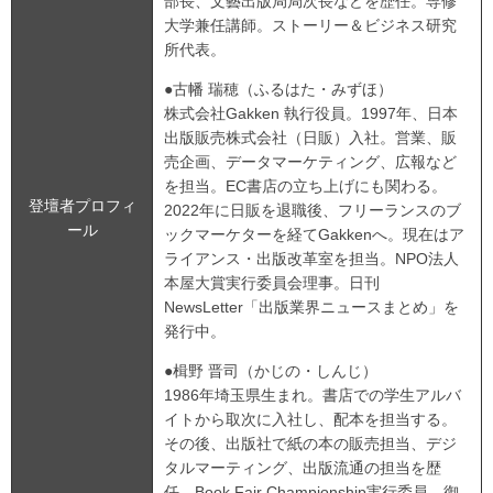
部長、文藝出版局局次長などを歴任。専修
大学兼任講師。ストーリー＆ビジネス研究
所代表。
●古幡 瑞穂（ふるはた・みずほ）
株式会社Gakken 執行役員。1997年、日本
出版販売株式会社（日販）入社。営業、販
売企画、データマーケティング、広報など
を担当。EC書店の立ち上げにも関わる。
登壇者プロフィ
2022年に日販を退職後、フリーランスのブ
ール
ックマーケターを経てGakkenへ。現在はア
ライアンス・出版改革室を担当。NPO法人
本屋大賞実行委員会理事。日刊
NewsLetter「出版業界ニュースまとめ」を
発行中。
●楫野 晋司（かじの・しんじ）
1986年埼玉県生まれ。書店での学生アルバ
イトから取次に入社し、配本を担当する。
その後、出版社で紙の本の販売担当、デジ
タルマーティング、出版流通の担当を歴
任。Book Fair Championship実行委員。御