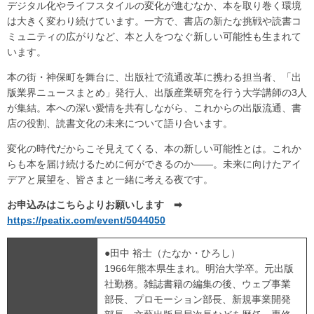
デジタル化やライフスタイルの変化が進むなか、本を取り巻く環境
は大きく変わり続けています。一方で、書店の新たな挑戦や読書コ
ミュニティの広がりなど、本と人をつなぐ新しい可能性も生まれて
います。
本の街・神保町を舞台に、出版社で流通改革に携わる担当者、「出
版業界ニュースまとめ」発行人、出版産業研究を行う大学講師の3人
が集結。本への深い愛情を共有しながら、これからの出版流通、書
店の役割、読書文化の未来について語り合います。
変化の時代だからこそ見えてくる、本の新しい可能性とは。これか
らも本を届け続けるために何ができるのか――。未来に向けたアイ
デアと展望を、皆さまと一緒に考える夜です。
お申込みはこちらよりお願いします ➡
https://peatix.com/event/5044050
●田中 裕士（たなか・ひろし）
1966年熊本県生まれ。明治大学卒。元出版
社勤務。雑誌書籍の編集の後、ウェブ事業
部長、プロモーション部長、新規事業開発