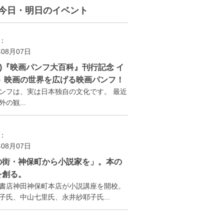
今日・明日のイベント
：
年08月07日
(金)『映画パンフ大百科』刊行記念 イ
ト 映画の世界を広げる映画パンフ！
ンフは、実は日本独自の文化です。 最近
の観...
：
年08月07日
の街・神保町から小説家を」。本の
を創る。
書店神田神保町本店が小説講座を開校。
子氏、中山七里氏、永井紗耶子氏...