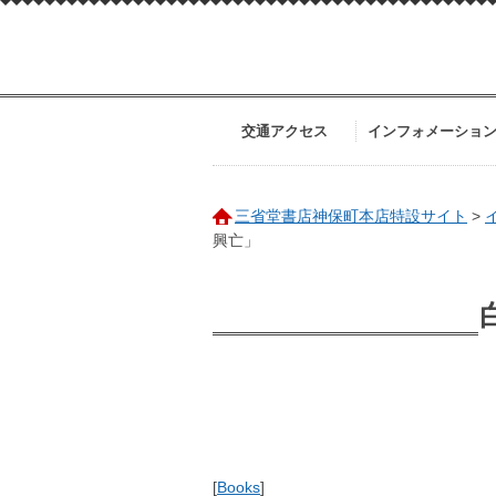
交通アクセス
インフォメーショ
三省堂書店神保町本店特設サイト
>
興亡」
[
Books
]