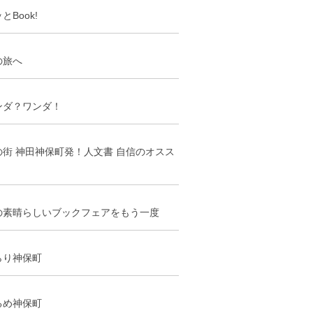
とBook!
の旅へ
ンダ？ワンダ！
の街 神田神保町発！人文書 自信のオスス
の素晴らしいブックフェアをもう一度
らり神保町
るめ神保町