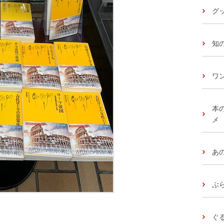
グッ
知
ワ
本
メ
あ
ぶ
ぐ