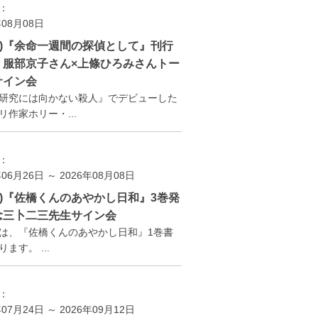
：
年08月08日
(土)『余命一週間の探偵として』刊行
 服部京子さん×上條ひろみさんトー
サイン会
研究には向かない殺人』でデビューした
リ作家ホリー・...
：
年06月26日 ～ 2026年08月08日
(土)『佐橋くんのあやかし日和』3巻発
念三卜二三先生サイン会
は、『佐橋くんのあやかし日和』1巻書
ます。 ...
：
年07月24日 ～ 2026年09月12日