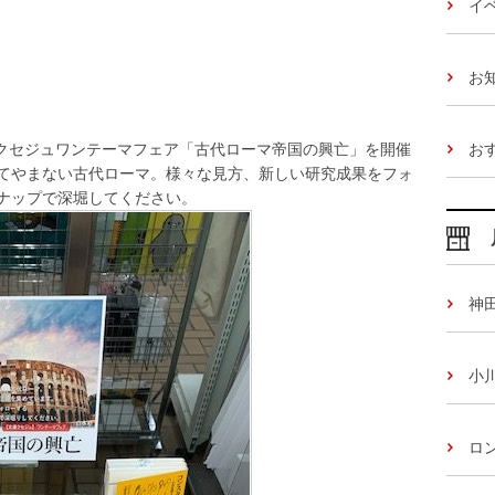
イ
お
お
庫クセジュワンテーマフェア「古代ローマ帝国の興亡」を開催
てやまない古代ローマ。様々な見方、新しい研究成果をフォ
ナップで深堀してください。
神
小
ロ