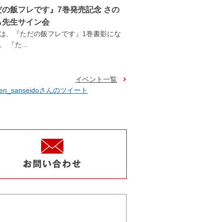
だの飯フレです』7巻発売記念 さの
ら先生サイン会
は、『ただの飯フレです』1巻書影にな
 『た...
イベント一覧
ten_sanseidoさんのツイート