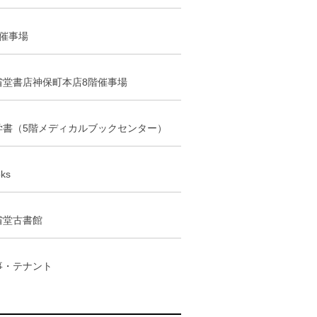
階催事場
省堂書店神保町本店8階催事場
学書（5階メディカルブックセンター）
ks
省堂古書館
事・テナント