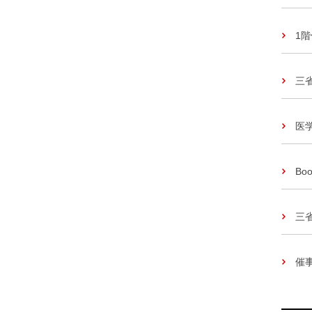
1
三
医
Boo
三
催