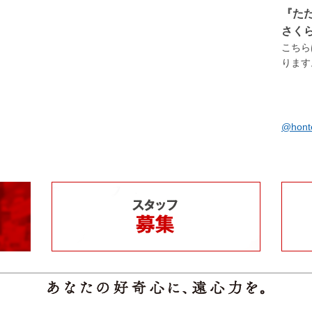
『た
さく
こちら
ります。
@hon