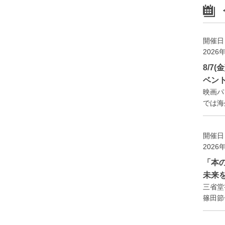
開催日
2026
8/7
ベン
映画パ
では海外
開催日
2026
「本
未来
三省堂
篠田節