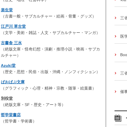
楽生堂
（古書一般・サブカルチャー・絵画・骨董・グッズ）
三
江戸川 草古堂
（文学・美術・雑誌・人文・サブカルチャー・マンガ）
医
古書舎 三水
（絶版文庫・怪奇幻想・演劇・推理小説・映画・サブカ
Boo
ルチャー）
Azuki堂
（歴史・思想・民俗・出版・沖縄・ノンフィクション）
三
ばおばぶ文庫
（グラフィック・心理・精神・宗教・随筆・絵葉書）
催
別役堂
（絶版文庫・SF・歴史・アート等）
哲学堂書店
（哲学書・学術書）