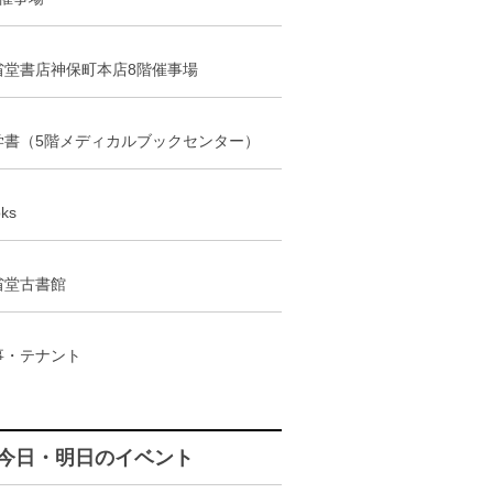
省堂書店神保町本店8階催事場
学書（5階メディカルブックセンター）
ks
省堂古書館
事・テナント
今日・明日のイベント