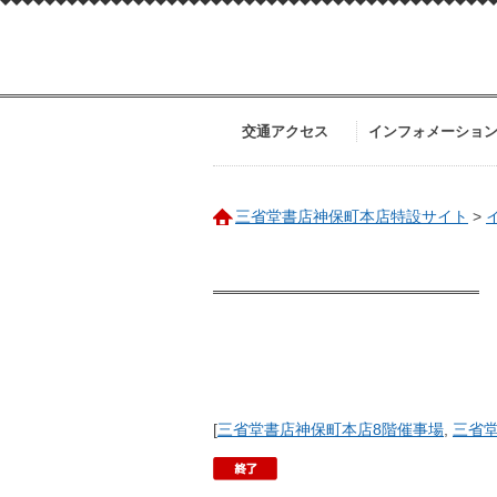
交通アクセス
インフォメーショ
三省堂書店神保町本店特設サイト
>
[
三省堂書店神保町本店8階催事場
,
三省