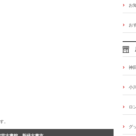
お
お
神
小
ロ
です。
グッ
省堂古書館 新緑古書市