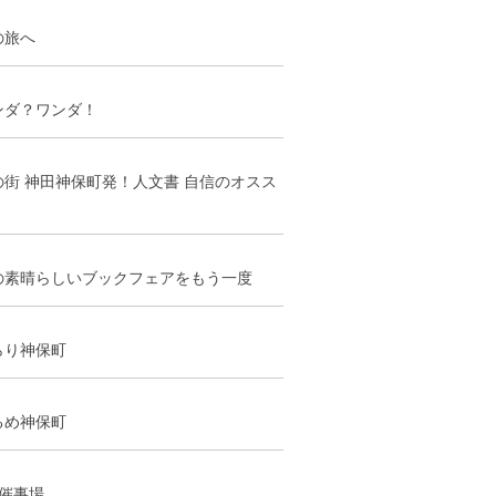
の旅へ
ンダ？ワンダ！
の街 神田神保町発！人文書 自信のオスス
の素晴らしいブックフェアをもう一度
らり神保町
るめ神保町
階催事場