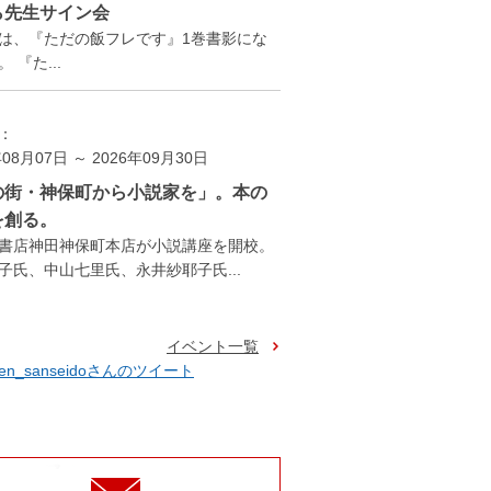
ら先生サイン会
は、『ただの飯フレです』1巻書影にな
 『た...
：
年08月07日 ～ 2026年09月30日
の街・神保町から小説家を」。本の
を創る。
書店神田神保町本店が小説講座を開校。
子氏、中山七里氏、永井紗耶子氏...
イベント一覧
ten_sanseidoさんのツイート