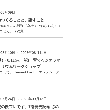
：
年08月09日
(日)つくることと、話すこと
ゆ美さんの新刊『会社ではおならをして
ません』（双葉...
：
年08月10日 ～ 2026年08月11日
0(月)・8/11(火・祝) 育てるジオラマ
ラリウムワークショップ
して、Element Earth（エレメントアー
：
年07月24日 ～ 2026年09月12日
だの飯フレです』7巻発売記念 さの