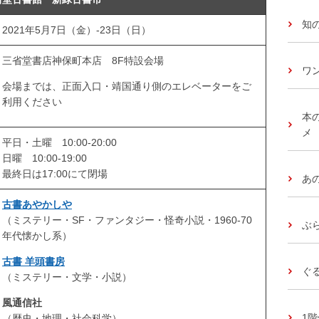
知
2021年5月7日（金）-23日（日）
三省堂書店神保町本店 8F特設会場
ワ
会場までは、正面入口・靖国通り側のエレベーターをご
利用ください
本
メ
平日・土曜 10:00-20:00
日曜 10:00-19:00
最終日は17:00にて閉場
あ
古書あやかしや
（ミステリー・SF・ファンタジー・怪奇小説・1960-70
ぶ
年代懐かし系）
古書 羊頭書房
ぐ
（ミステリー・文学・小説）
風通信社
1
（歴史・地理・社会科学）