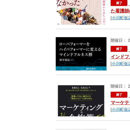
た看護師
[
小川町仮
開催日： 2
インドフ
[
小川町仮
開催日： 2
マーケテ
[
小川町仮