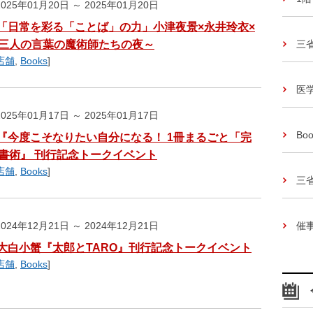
025年01月20日 ～ 2025年01月20日
「日常を彩る「ことば」の力」小津夜景×永井玲衣×
三人の言葉の魔術師たちの夜～
三
店舗
,
Books
]
医
025年01月17日 ～ 2025年01月17日
Boo
『今度こそなりたい自分になる！ 1冊まるごと「完
書術』 刊行記念トークイベント
店舗
,
Books
]
三
024年12月21日 ～ 2024年12月21日
催
大白小蟹『太郎とTARO』刊行記念トークイベント
店舗
,
Books
]