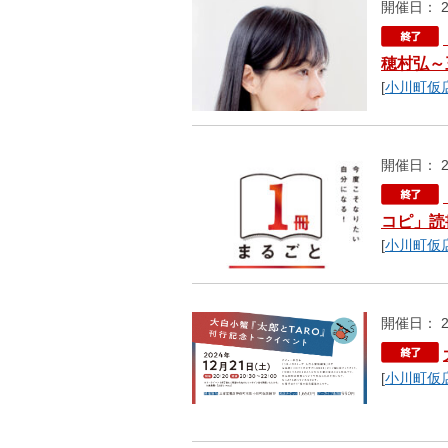
開催日： 2
穂村弘～
[
小川町仮
開催日： 2
コピ」読
[
小川町仮
開催日： 2
[
小川町仮