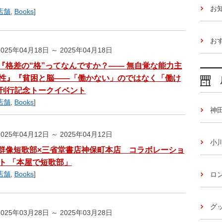
お
店舗
,
Books
]
お
025年04月18日 ～ 2025年04月18日
『格差の“格”ってなんですか？―― 無自覚な能力主
性』『貧困と脳――「働かない」のではなく「働け
刊行記念トークイベント
店舗
,
Books
]
神
025年04月12日 ～ 2025年04月12日
小
群像短歌部×三省堂書店神保町本店 コラボレーショ
ト 「本屋で短歌部」
店舗
,
Books
]
ロ
グッ
025年03月28日 ～ 2025年03月28日