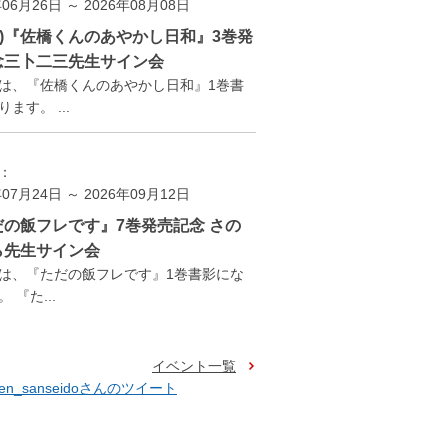
年06月26日 ～ 2026年08月08日
(土)『佐橋くんのあやかし日和』3巻発
念三卜二三先生サイン会
は、『佐橋くんのあやかし日和』1巻書
ます。 ...
：
年07月24日 ～ 2026年09月12日
だの飯フレです』7巻発売記念 さの
ら先生サイン会
は、『ただの飯フレです』1巻書影にな
 『た...
イベント一覧
ten_sanseidoさんのツイート