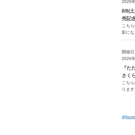
2026
8/8
売記
こちら
影になり
開催日
2026
『た
さく
こちら
ります。
@hon