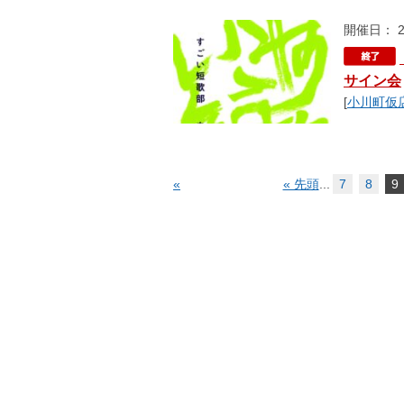
開催日： 2
サイン会
[
小川町仮
«
« 先頭
...
7
8
9