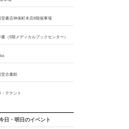
省堂書店神保町本店8階催事場
学書（5階メディカルブックセンター）
ks
省堂古書館
事・テナント
今日・明日のイベント