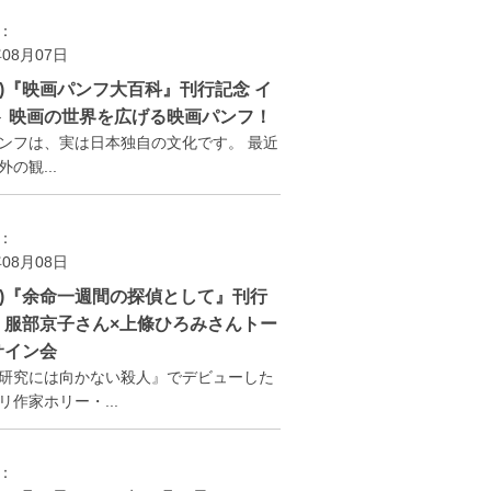
：
年08月07日
(金)『映画パンフ大百科』刊行記念 イ
ト 映画の世界を広げる映画パンフ！
ンフは、実は日本独自の文化です。 最近
の観...
：
年08月08日
(土)『余命一週間の探偵として』刊行
 服部京子さん×上條ひろみさんトー
サイン会
研究には向かない殺人』でデビューした
リ作家ホリー・...
：