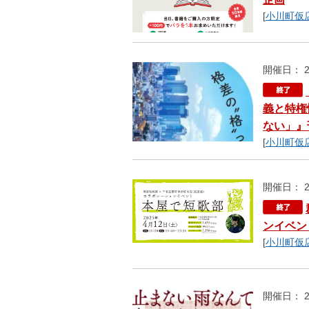
[
小川町仮
開催日： 2
義と特権
ない」』
[
小川町仮
開催日： 2
ンイベン
[
小川町仮
開催日： 2