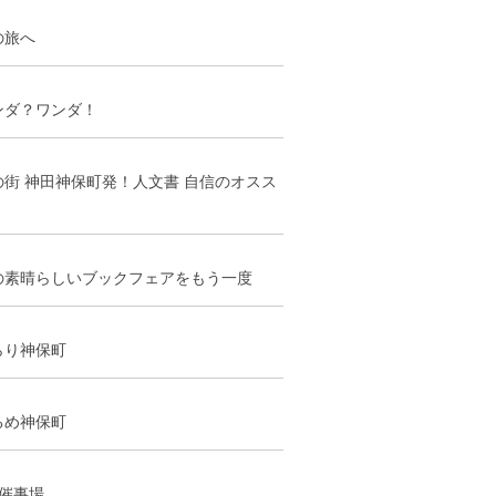
の旅へ
ンダ？ワンダ！
の街 神田神保町発！人文書 自信のオスス
の素晴らしいブックフェアをもう一度
らり神保町
るめ神保町
階催事場