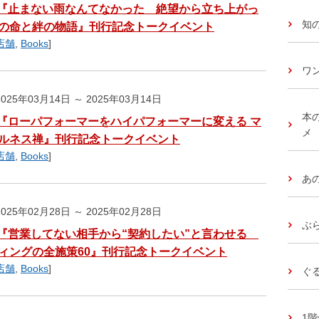
『止まない雨なんてなかった 絶望から立ち上がっ
知
の命と絆の物語』刊行記念トークイベント
店舗
,
Books
]
ワ
025年03月14日 ～ 2025年03月14日
本
『ローパフォーマーをハイパフォーマーに変える マ
メ
ルネス禅』刊行記念トークイベント
店舗
,
Books
]
あ
025年02月28日 ～ 2025年02月28日
ぶ
『営業してない相手から“契約したい”と言わせる
ィングの全施策60』刊行記念トークイベント
店舗
,
Books
]
ぐ
1