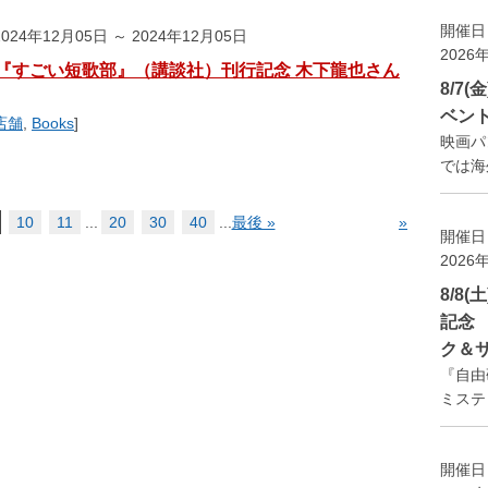
開催日
024年12月05日 ～ 2024年12月05日
2026
『すごい短歌部』（講談社）刊行記念 木下龍也さん
8/7
ベン
店舗
,
Books
]
映画パ
では海外
10
11
...
20
30
40
...
最後 »
»
開催日
2026
8/8
記念
ク＆
『自由
ミステ
開催日