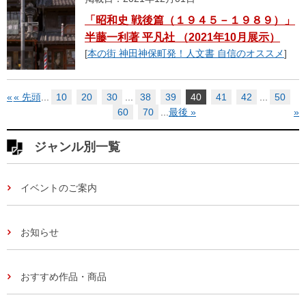
「昭和史 戦後篇（１９４５－１９８９）」
半藤一利著 平凡社 （2021年10月展示）
[
本の街 神田神保町発！人文書 自信のオススメ
]
«
« 先頭
...
10
20
30
...
38
39
40
41
42
...
50
60
70
...
最後 »
»
ジャンル別一覧
イベントのご案内
お知らせ
おすすめ作品・商品