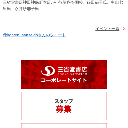
三省堂書店神田神保町本店が小説講座を開校。篠田節子氏、中山七
里氏、永井紗耶子氏...
イベント一覧
@honten_sanseidoさんのツイート