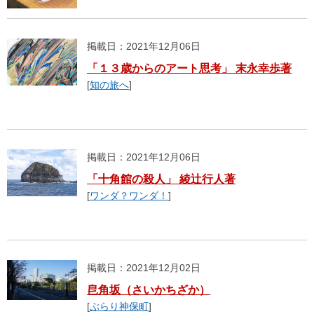
掲載日：2021年12月06日
「１３歳からのアート思考」 末永幸歩著
[
知の旅へ
]
掲載日：2021年12月06日
「十角館の殺人」 綾辻行人著
[
ワンダ？ワンダ！
]
掲載日：2021年12月02日
皀角坂（さいかちざか）
[
ぶらり神保町
]