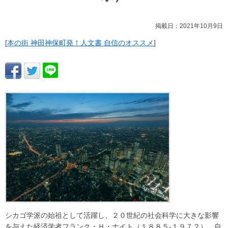
掲載日：2021年10月9日
[
本の街 神田神保町発！人文書 自信のオススメ
]
シカゴ学派の始祖として活躍し、２０世紀の社会科学に大きな影響
を与えた経済学者フランク・Ｈ・ナイト（１８８５‐１９７２）。自