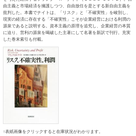
由主義と市場経済を擁護しつつ、自由放任を是とする新自由主義を
批判した。本書でナイトは、「リスク」と「不確実性」を峻別し、
現実の経済に存在する「不確実性」こそが企業経営における利潤の
源泉であると説明する。資本主義の原理を追究し、企業経営の本質
に迫り、営利の源泉を喝破した主著にして名著を新訳で刊行。充実
した巻末索引も付載。
↑表紙画像をクリックすると在庫状況がわかります。