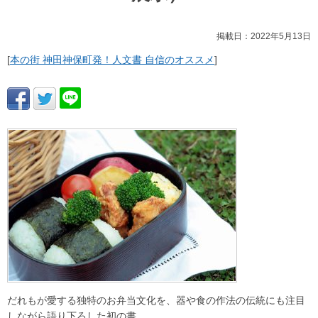
掲載日：2022年5月13日
[
本の街 神田神保町発！人文書 自信のオススメ
]
だれもが愛する独特のお弁当文化を、器や食の作法の伝統にも注目
しながら語り下ろした初の書。