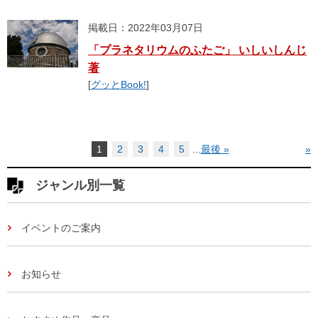
掲載日：2022年03月07日
「プラネタリウムのふたご」 いしいしんじ
著
[
グッとBook!
]
1
2
3
4
5
...
最後 »
»
ジャンル別一覧
イベントのご案内
お知らせ