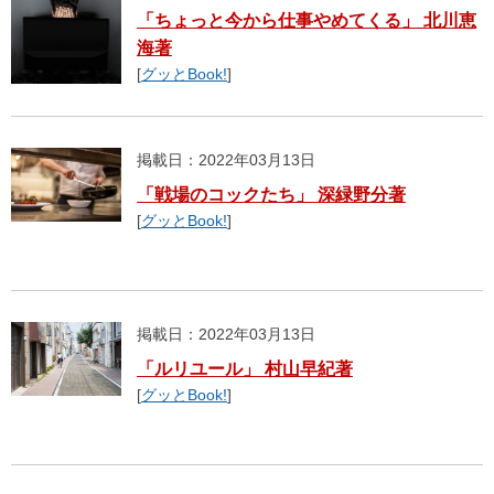
「ちょっと今から仕事やめてくる」 北川恵
海著
[
グッとBook!
]
掲載日：2022年03月13日
「戦場のコックたち」 深緑野分著
[
グッとBook!
]
掲載日：2022年03月13日
「ルリユール」 村山早紀著
[
グッとBook!
]