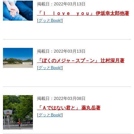
掲載日：2022年03月13日
「Ｉ ｌｏｖｅ ｙｏｕ」 伊坂幸太郎他著
[
グッとBook!
]
掲載日：2022年03月13日
「ぼくのメジャ－スプ－ン」 辻村深月著
[
グッとBook!
]
掲載日：2022年03月08日
「Ａではない君と」 薬丸岳著
[
グッとBook!
]