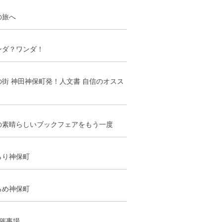
の旅へ
ンダ？ワンダ！
の街 神田神保町発！人文書 自信のオスス
の素晴らしいブックフェアをもう一度
らり神保町
るめ神保町
階催事場