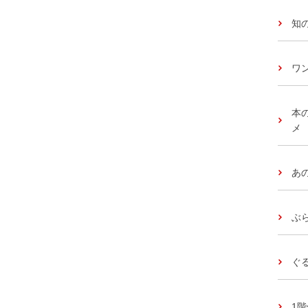
知
ワ
本
メ
あ
ぶ
ぐ
1