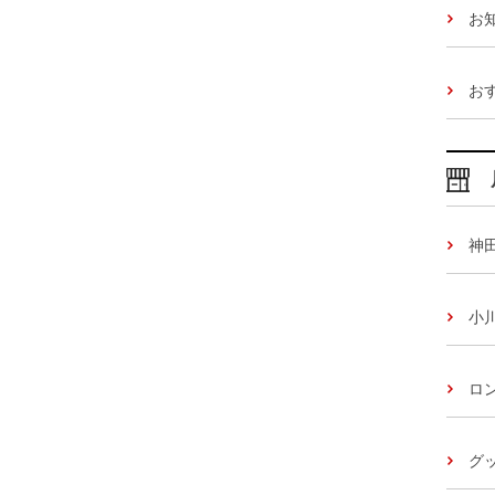
お
お
神
小
ロ
グッ