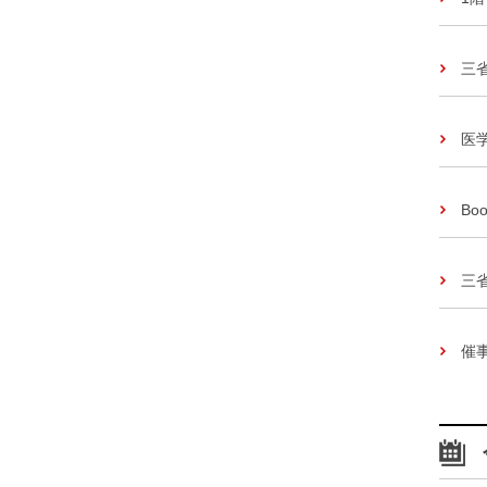
三
医
Boo
三
催