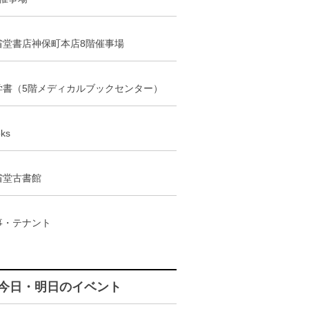
省堂書店神保町本店8階催事場
学書（5階メディカルブックセンター）
ks
省堂古書館
事・テナント
今日・明日のイベント