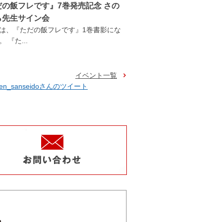
だの飯フレです』7巻発売記念 さの
ら先生サイン会
は、『ただの飯フレです』1巻書影にな
 『た...
イベント一覧
ten_sanseidoさんのツイート