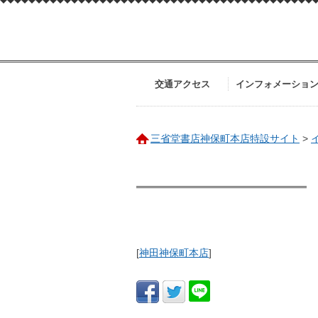
交通アクセス
インフォメーショ
三省堂書店神保町本店特設サイト
>
[
神田神保町本店
]