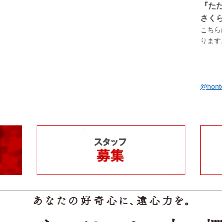
『た
さく
こちら
ります。
@hon