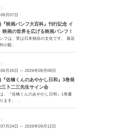
：
年08月07日
(金)『映画パンフ大百科』刊行記念 イ
ト 映画の世界を広げる映画パンフ！
ンフは、実は日本独自の文化です。 最近
の観...
：
年06月26日 ～ 2026年08月08日
(土)『佐橋くんのあやかし日和』3巻発
念三卜二三先生サイン会
は、『佐橋くんのあやかし日和』1巻書
ます。 ...
：
年07月24日 ～ 2026年09月12日