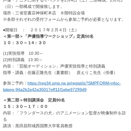
声優・アニメに関するイベントを2月4日（土）二部構成、2月5日
（日）一部構成で開催致します。
場所：三省堂書店神保町本店 ８階特設会場
※各部それぞれの受付フォームから参加ご予約が必要となります。
●開催日 ： ２０１７年２月４日（土）
＜第一部＞「声優指導ワークショップ」定員50名
１０：３０～１4：３０
(1)実技指導 10:30～
(2)特別講義 13:30～
内容：「芸能オーディション」声優実技指導と特別講義
指導・講義：佐藤正隆先生（夏書館） 原えりこ先生（俳優）
参加ご予約：
https://reg34.smp.ne.jp/regist/is?SMPFORM=nfoc-
lalepg-94a2b2e42a35017eff11f1ebe97299d9
＜第二部＞特別講演会 定員90名
１５：３０～１７：００
内容：「フランダースの犬」のアニメーション監督が映像制作を語
る
講演：黒田昌郎城西国際大学客員教授