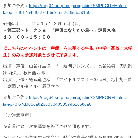
参加ご予約：
https://reg34.smp.ne.jp/regist/is?SMPFORM=nfoc-
laleph-ef017548f0f271bbc91cd2c356ba91a0
●開催日 ： ２０１７年２月５日（日）
＜第三部＞トークショー「声優になりたい君へ」定員90名
１３：００～１５：００
※こちらのイベントは「声優」を志望する学生（中学・高校・大学
生）のみを参加対象とさせて頂きます。
出演：声優・山谷祥生様 「一週間フレンズ。」長谷祐樹「刀剣乱
舞-花丸-」秋田藤四郎
出演：声優・徳武竜也様 「アイドルマスターSideM」九十九一希
「劇団アルタイル」辰巳マキ
参加ご予約：
https://reg34.smp.ne.jp/regist/is?SMPFORM=nfoc-
lalepi-0f67d905ca02b6030409057db1c58ca0
【ご注意事項】
※定員に達し次第募集を終了させて頂きます。
※サイン会を実施する場合は、特定の商品の購入をお願いする、年