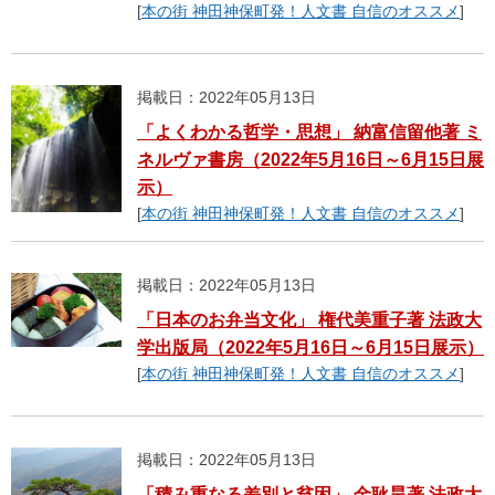
[
本の街 神田神保町発！人文書 自信のオススメ
]
掲載日：2022年05月13日
「よくわかる哲学・思想」 納富信留他著 ミ
ネルヴァ書房（2022年5月16日～6月15日展
示）
[
本の街 神田神保町発！人文書 自信のオススメ
]
掲載日：2022年05月13日
「日本のお弁当文化」 権代美重子著 法政大
学出版局（2022年5月16日～6月15日展示）
[
本の街 神田神保町発！人文書 自信のオススメ
]
掲載日：2022年05月13日
「積み重なる差別と貧困」 金耿昊著 法政大