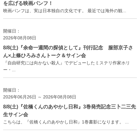
を広げる映画パンフ！
映画パンフは、実は日本独自の文化です。 最近では海外の観...
開催日：
2026年08月08日
8/8(土)『余命一週間の探偵として』刊行記念 服部京子さ
ん×上條ひろみさんトーク＆サイン会
『自由研究には向かない殺人』でデビューしたミステリ作家ホリ
ー・...
開催日：
2026年06月26日 ～ 2026年08月08日
8/8(土)『佐橋くんのあやかし日和』3巻発売記念三卜二三先
生サイン会
こちらは、『佐橋くんのあやかし日和』1巻書影になります。 ...