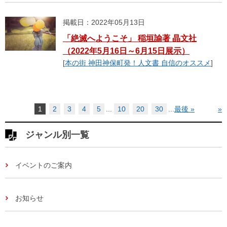
掲載日：2022年05月13日
「絶滅へようこそ」 稲垣諭著 晶文社
（2022年5月16日～6月15日展示）
[
本の街 神田神保町発！人文書 自信のオススメ
]
1
2
3
4
5
...
10
20
30
...
最後 »
»
ジャンル別一覧
イベントのご案内
お知らせ