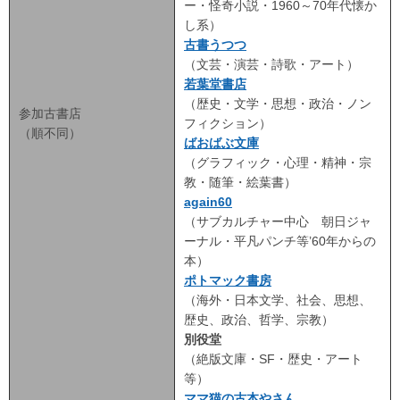
ー・怪奇小説・1960～70年代懐か
し系）
古書うつつ
（文芸・演芸・詩歌・アート）
若葉堂書店
（歴史・文学・思想・政治・ノン
参加古書店
フィクション）
（順不同）
ばおばぶ文庫
（グラフィック・心理・精神・宗
教・随筆・絵葉書）
again60
（サブカルチャー中心 朝日ジャ
ーナル・平凡パンチ等’60年からの
本）
ポトマック書房
（海外・日本文学、社会、思想、
歴史、政治、哲学、宗教）
別役堂
（絶版文庫・SF・歴史・アート
等）
ママ猫の古本やさん