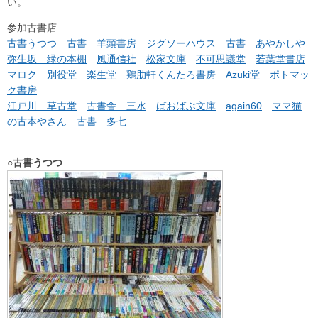
い。
参加古書店
古書うつつ
古書 羊頭書房
ジグソーハウス
古書 あやかしや
弥生坂 緑の本棚
風通信社
松家文庫
不可思議堂
若葉堂書店
マロク
別役堂
楽生堂
鶏肋軒くんたろ書房
Azuki堂
ポトマッ
ク書房
江戸川 草古堂
古書舎 三水
ばおばぶ文庫
again60
ママ猫
の古本やさん
古書 多七
○古書うつつ