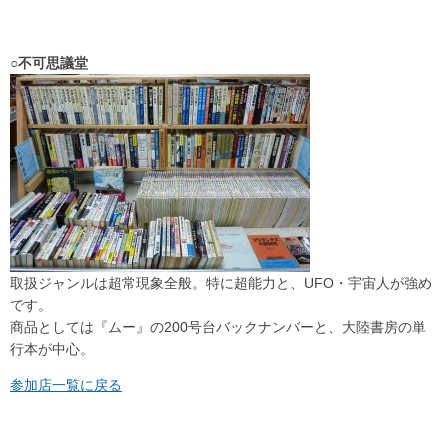
○不可思議堂
取扱ジャンルは超常現象全般。特に超能力と、UFO・宇宙人が強め
です。
商品としては『ムー』の200号台バックナンバーと、大陸書房の単
行本が中心。
参加店一覧に戻る