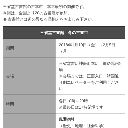
三省堂古書館の古本市、本年最初の開催です。
今回は、全国より20の古書店が参加。
4F古書館とは趣の異なる品揃えをお楽しみ下さい。
三省堂古書館 冬の古書市
2018年1月19日（金）～2月5日
期間
（月）
三省堂書店神保町本店 8階特設会
場
会場
※会場までは、正面入口・靖国通
り側エレベーターをご利用くださ
い
各日10時～20時
時間
※最終日は17時閉場です
風通信社
（歴史・地理・社会科学）