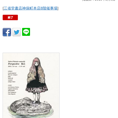
[
三省堂書店神保町本店8階催事場
]