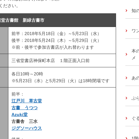
ください。
知
省堂古書館 新緑古書市
ワ
前半：2018年5月18日（金）～5月23日（水）
後半：2018年5月24日（木）～5月29日（火）
※前・後半で参加古書店が入れ替わります
本
メ
三省堂書店神保町本店 １階正面入口前
各日10時～20時
あ
※5月23日（水）と5月29日（火）は18時閉場です
前半：
ぶ
江戸川 草古堂
古書 うつつ
Azuki堂
ぐ
古書舎 三水
ジグソーハウス
1