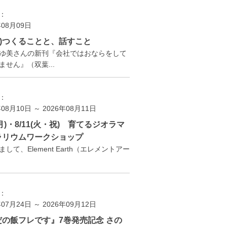
：
年08月09日
(日)つくることと、話すこと
ゆ美さんの新刊『会社ではおならをして
ません』（双葉...
：
年08月10日 ～ 2026年08月11日
0(月)・8/11(火・祝) 育てるジオラマ
ラリウムワークショップ
して、Element Earth（エレメントアー
：
年07月24日 ～ 2026年09月12日
だの飯フレです』7巻発売記念 さの