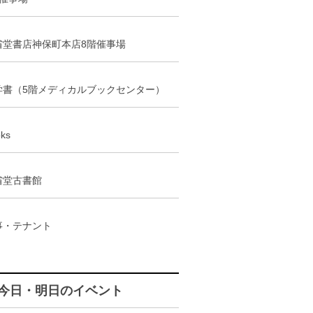
省堂書店神保町本店8階催事場
学書（5階メディカルブックセンター）
ks
省堂古書館
事・テナント
今日・明日のイベント