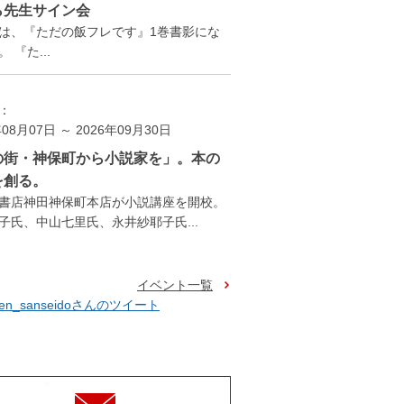
ら先生サイン会
は、『ただの飯フレです』1巻書影にな
 『た...
：
年08月07日 ～ 2026年09月30日
の街・神保町から小説家を」。本の
を創る。
書店神田神保町本店が小説講座を開校。
子氏、中山七里氏、永井紗耶子氏...
イベント一覧
ten_sanseidoさんのツイート