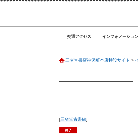
交通アクセス
インフォメーショ
三省堂書店神保町本店特設サイト
>
[
三省堂古書館
]