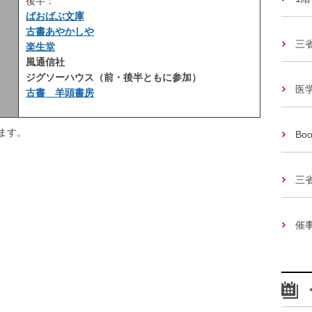
後半：
ばおばぶ文庫
古書あやかしや
三
楽生堂
風通信社
ジグソーハウス（前・後半ともに参加）
医
古書 羊頭書房
ます。
Boo
三
催