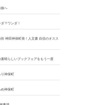
の旅へ
ンダ？ワンダ！
の街 神田神保町発！人文書 自信のオスス
の素晴らしいブックフェアをもう一度
らり神保町
るめ神保町
階催事場