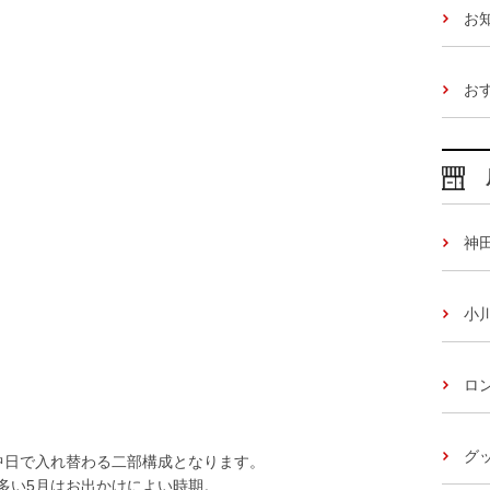
お
お
神
小
ロ
グッ
中日で入れ替わる二部構成となります。
多い5月はお出かけによい時期。