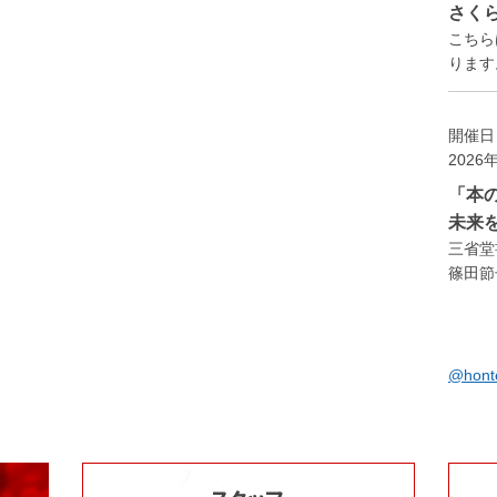
さく
こちら
ります。
開催日
2026
「本
未来
三省堂
篠田節
@hon