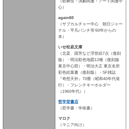
（歌舞伎・演劇関連・アート関連中
心）
again60
（サブカルチャー中心 朝日ジャー
ナル・平凡パンチ等’60年からの
本）
いせ松凪文庫
（北斎、国芳など浮世絵7点（復刻
版）・明治彩色地図12種（復刻版
東京中心部）・明治大正 東京名所
彩色絵葉書（復刻版）・SF雑誌
『奇想天外』70冊（昭和40年代発
行）・フレンチキーホルダー
（1960年代））
哲学堂書店
（哲学書・学術書）
マロク
（マニア向け）