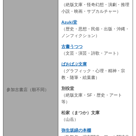
（絶版文庫・怪奇幻想・演劇・推理
小説・映画・サブカルチャー）
Azuki堂
（歴史・思想・民俗・出版・沖縄・
ノンフィクション）
古書うつつ
（文芸・演芸・詩歌・アート）
ばおばぶ文庫
（グラフィック・心理・精神・宗
教・随筆・絵葉書）
別役堂
参加古書店（順不同）
（絶版文庫・SF・歴史・アート
等）
松家（まつか）文庫
（山岳）
弥生坂緑の本棚