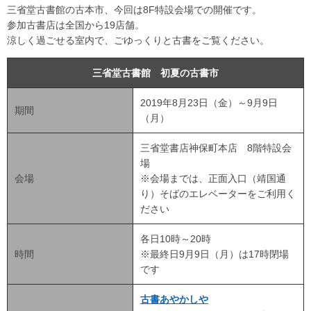
三省堂古書館の古本市、今回は8F特設会場での開催です。
参加古書店は全国から19店舗。
涼しく過ごせる室内で、ごゆっくりと古書をご覧ください。
三省堂古書館 初夏の古書市
2019年8月23日（金）～9月9日
期間
（月）
三省堂書店神保町本店 8階特設会
場
会場
※会場までは、正面入口（靖国通
り）そばのエレベーターをご利用く
ださい
各日10時～20時
時間
※最終日9月9日（月）は17時閉場
です
古書あやかしや