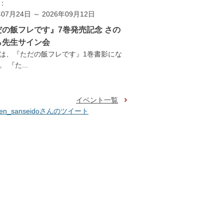
：
年07月24日 ～ 2026年09月12日
だの飯フレです』7巻発売記念 さの
ら先生サイン会
は、『ただの飯フレです』1巻書影にな
 『た...
イベント一覧
ten_sanseidoさんのツイート