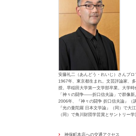
安藤礼二（あんどう・れいじ）さんプロ
1967年、東京都生まれ。文芸評論家
授。早稲田大学第一文学部卒業。大学時代
「神々の闘争――折口信夫論」で群像新
2006年、『神々の闘争 折口信夫論』（
『光の曼陀羅 日本文学論』（同）で大江
（同）で角川財団学芸賞とサントリー学
神保町本店への交通アクセス