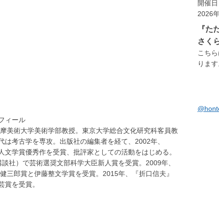
開催日
2026
『た
さく
こちら
ります。
@hon
フィール
、多摩美術大学美術学部教授。東京大学総合文化研究科客員教
は考古学を専攻。出版社の編集者を経て、2002年、
人文学賞優秀作を受賞、批評家としての活動をはじめる。
講談社）で芸術選奨文部科学大臣新人賞を受賞。2009年、
健三郎賞と伊藤整文学賞を受賞。2015年、『折口信夫』
芸賞を受賞。