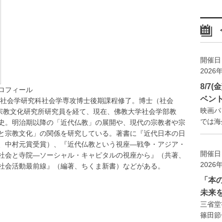
開催日
2026
8/7
ロフィール
ベン
院社会学研究科社会学専攻博士後期課程修了。博士（社会
映画パ
山宗教文化研究所研究員を経て、現在、佛教大学社会学部教
では海外
史。明治期以降の「近代仏教」の展開や、現代の宗教者や宗
と宗教文化」の関係を研究している。著書に『近代日本の日
、中村元賞受賞）、『近代仏教という視座―戦争・アジア・
開催日
社会と寺院―ソーシャル・キャピタルの視座から』（共著、
2026
社会活動最前線』（編著、ちくま新書）などがある。
「本
未来
三省堂
篠田節