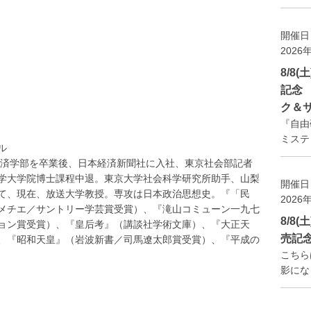
開催日
2026
8/8
記念
ク＆
『自由
ミステ
ル
治経済学部を卒業後、日本経済新聞社に入社、東京社会部記者
学大学院博士課程中退。東京大学社会科学研究所助手、山梨
開催日
て、現在、放送大学教授。専攻は日本政治思想史。『「民
2026
メチエ／サントリー学芸賞受賞）、『滝山コミューン一九七
8/8
ョン賞受賞）、『皇后考』（講談社学術文庫）、『大正天
売記
、『昭和天皇』（岩波新書／司馬遼太郎賞受賞）、『平成の
こちら
影になり