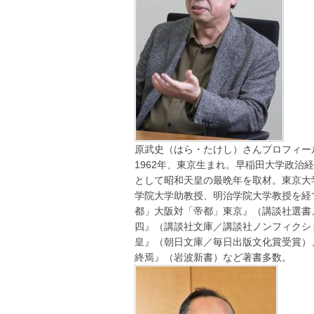
原武史（はら・たけし）さんプロフィー
1962年、東京生まれ。早稲田大学政
として昭和天皇の最晩年を取材。東京大
学院大学助教授、明治学院大学教授を経
都」大阪対「帝都」東京』（講談社選書
四』（講談社文庫／講談社ノンフィクシ
皇』（朝日文庫／毎日出版文化賞受賞）
終焉』（岩波新書）など著書多数。