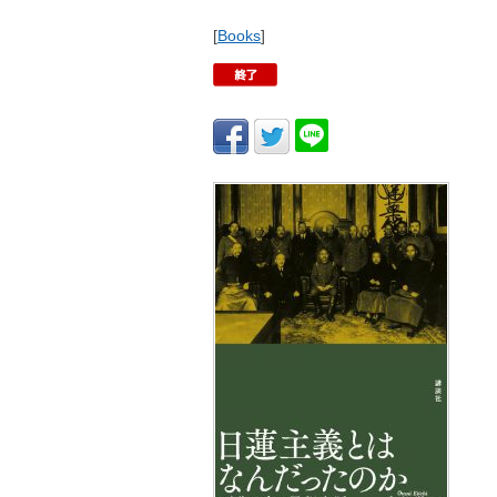
[
Books
]