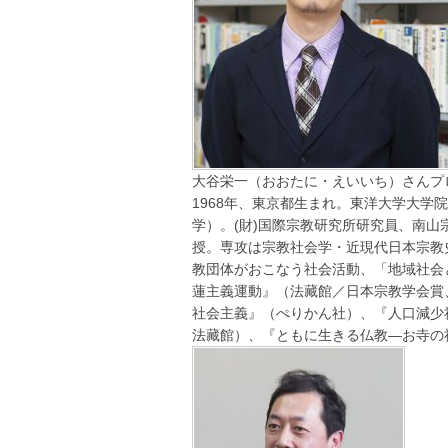
大谷栄一（おおたに・えいいち）さんプ
1968年、東京都生まれ。東洋大学大学
学）。(財)国際宗教研究所研究員、南
授。専攻は宗教社会学・近現代日本宗教
教団体がおこなう社会活動、「地域社会
蓮主義運動』（法藏館／日本宗教学会賞
社会主義』（ぺりかん社）、『人口減少
法藏館）、『ともに生きる仏教―お寺の