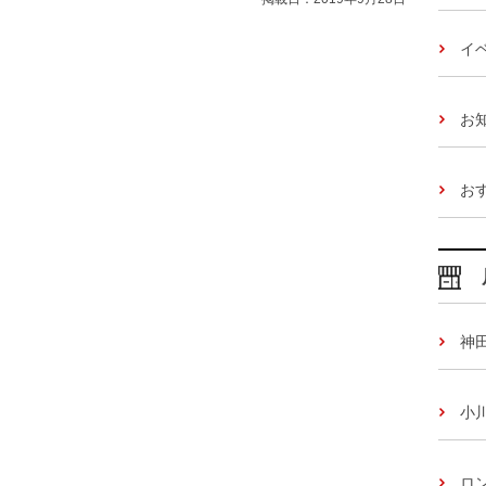
イ
お
お
神
小
ロ