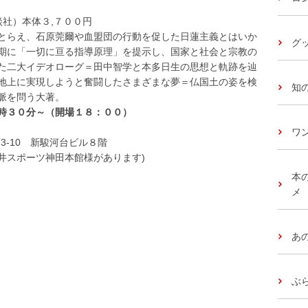
談社）本体３,７００円
とらえ、石原莞爾や血盟団の行動を促した日蓮主義とはいか
グッ
期に「一切に亘る指導原理」を提示し、国家と社会と宗教の
た二大イデオローグ＝田中智学と本多日生の思想と軌跡を辿
地上に実現しようと奮闘したさまざまな夢＝仏国土の姿を検
知
脈を問う大著。
時３０分～（開場１８：００）
ワ
町3-10 新駿河台ビル８階
石井スポーツ神田本館様があります)
本
メ
あ
ぶ