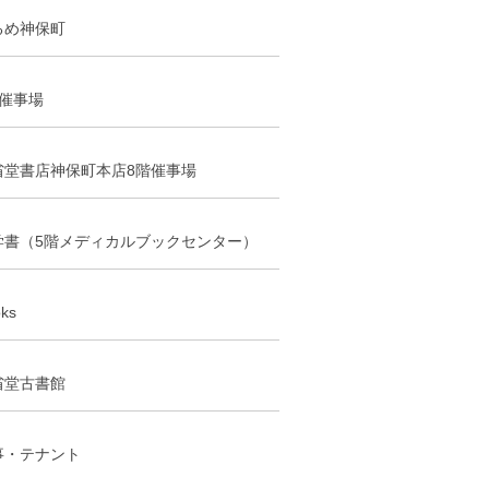
るめ神保町
階催事場
省堂書店神保町本店8階催事場
学書（5階メディカルブックセンター）
ks
省堂古書館
事・テナント