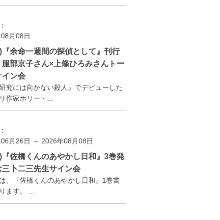
：
年08月08日
(土)『余命一週間の探偵として』刊行
 服部京子さん×上條ひろみさんトー
サイン会
研究には向かない殺人』でデビューした
リ作家ホリー・...
：
年06月26日 ～ 2026年08月08日
(土)『佐橋くんのあやかし日和』3巻発
念三卜二三先生サイン会
は、『佐橋くんのあやかし日和』1巻書
ます。 ...