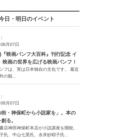
今日・明日のイベント
：
年08月07日
(金)『映画パンフ大百科』刊行記念 イ
ト 映画の世界を広げる映画パンフ！
ンフは、実は日本独自の文化です。 最近
の観...
：
年08月07日
の街・神保町から小説家を」。本の
を創る。
書店神田神保町本店が小説講座を開校。
子氏、中山七里氏、永井紗耶子氏...