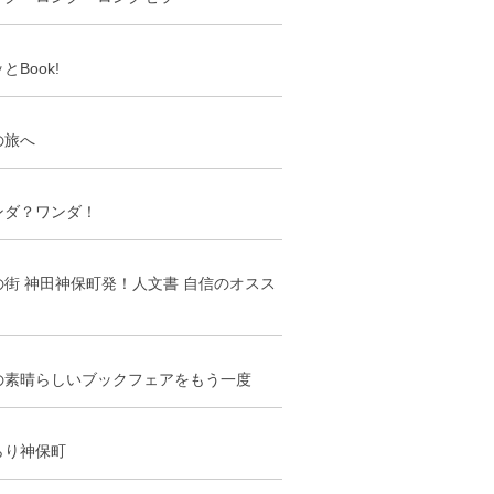
とBook!
の旅へ
ンダ？ワンダ！
の街 神田神保町発！人文書 自信のオスス
の素晴らしいブックフェアをもう一度
らり神保町