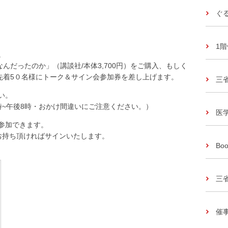
ぐ
1
。
んだったのか」（講談社/本体3,700円）をご購入、もしく
先着5０名様にトーク＆サイン会参加券を差し上げます。
三
い。
前10時~午後8時・おかけ間違いにご注意ください。）
医
参加できます。
お持ち頂ければサインいたします。
Boo
三
催