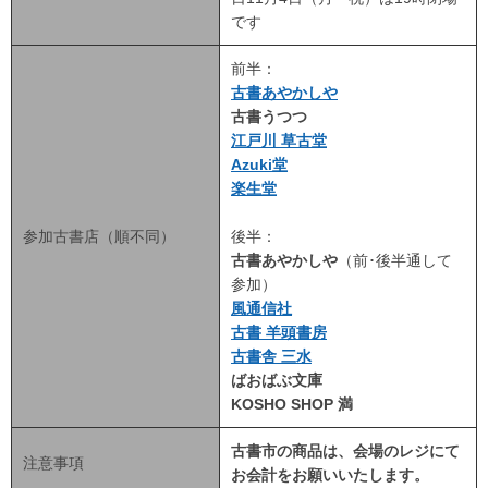
です
前半：
古書あやかしや
古書うつつ
江戸川 草古堂
Azuki堂
楽生堂
参加古書店（順不同）
後半：
古書あやかしや
（前･後半通して
参加）
風通信社
古書 羊頭書房
古書舎 三水
ばおばぶ文庫
KOSHO SHOP 満
古書市の商品は、会場のレジにて
注意事項
お会計をお願いいたします。