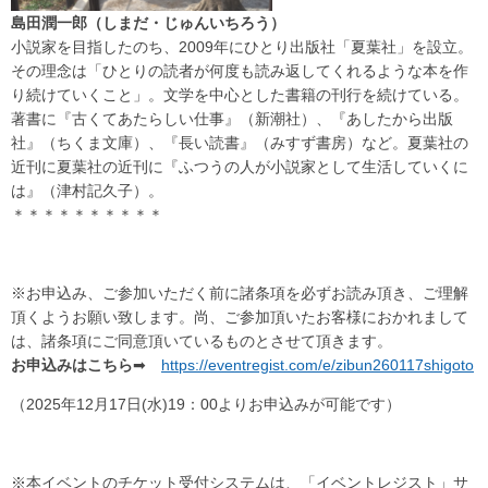
島田潤一郎（しまだ・じゅんいちろう）
小説家を目指したのち、2009年にひとり出版社「夏葉社」を設立。
その理念は「ひとりの読者が何度も読み返してくれるような本を作
り続けていくこと」。文学を中心とした書籍の刊行を続けている。
著書に『古くてあたらしい仕事』（新潮社）、『あしたから出版
社』（ちくま文庫）、『長い読書』（みすず書房）など。夏葉社の
近刊に夏葉社の近刊に『ふつうの人が小説家として生活していくに
は』（津村記久子）。
＊＊＊＊＊＊＊＊＊＊
※お申込み、ご参加いただく前に諸条項を必ずお読み頂き、ご理解
頂くようお願い致します。尚、ご参加頂いたお客様におかれまして
は、諸条項にご同意頂いているものとさせて頂きます。
お申込みはこちら
➡
https://eventregist.com/e/zibun260117shigoto
（2025年12月17日(水)19：00よりお申込みが可能です）
※本イベントのチケット受付システムは、「イベントレジスト」サ