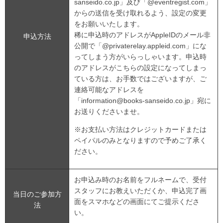
sanseido.co.jp」及び「@eventregist.com」
からの送信を受け取れるよう、設定の変更
をお願いいたします。
稀に申込時のアドレスがAppleIDのメール非
申込方法
公開で「@privaterelay.appleid.com」にな
ってしまう方がいらっしゃいます。申込時
のアドレスがこちらの設定になってしまっ
ている方は、お手数ではございますが、ご
連絡可能なアドレスを
「information@books-sanseido.co.jp」宛に
お送りくださいませ。
※お支払い方法はクレジットカードまたは
ペイパルのみとなりますので予めご了承く
ださい。
お申込み時のお名前をフルネームで、受付
スタッフにお教えいただくか、申込完了画
当日のご参加方
面をスマホなどの画面にてご提示くださ
法
い。