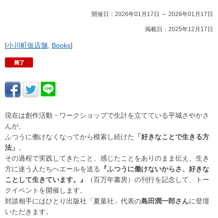
開催日：2026年01月17日 ～ 2026年01月17日
掲載日：2025年12月17日
[
小川町仮店舗
,
Books
]
現在は創作活動・ワークショップで生計を立てている平城さやかさ
んが、
ふつうに働けなくなってから模索し続けた
「好きなことで生きる方
法」
。
その過程で実践してきたこと、感じたことをありのまま伝え、生き
方に迷う人たちへエールを送る
『ふつうに働けないからさ、好きな
ことして生きています。』
（百万年書房）の刊行を記念して、トー
クイベントを開催します。
対談相手にはひとり出版社「夏葉社」代表の
島田潤一郎さん
に登壇
いただきます。