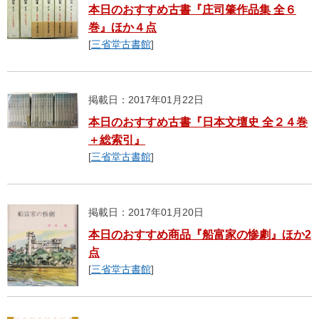
本日のおすすめ古書『庄司肇作品集 全６
巻』ほか４点
[
三省堂古書館
]
掲載日：2017年01月22日
本日のおすすめ古書『日本文壇史 全２４巻
＋総索引』
[
三省堂古書館
]
掲載日：2017年01月20日
本日のおすすめ商品『船富家の惨劇』ほか2
点
[
三省堂古書館
]