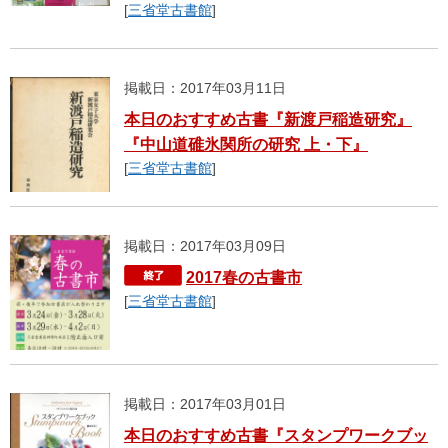
[
三省堂古書館
]
掲載日：2017年03月11日
本日のおすすめ古書『新渡戸稲造研究』
『中山道碓氷関所の研究 上・下』
[
三省堂古書館
]
掲載日：2017年03月09日
2017春の古書市
[
三省堂古書館
]
掲載日：2017年03月01日
本日のおすすめ古書『スタンプワークブッ