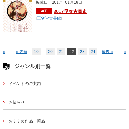
掲載日：2017年01月18日
2017早春古書市
[
三省堂古書館
]
«
« 先頭
...
10
...
20
21
22
23
24
...
最後 »
»
ジャンル別一覧
イベントのご案内
お知らせ
おすすめ作品・商品