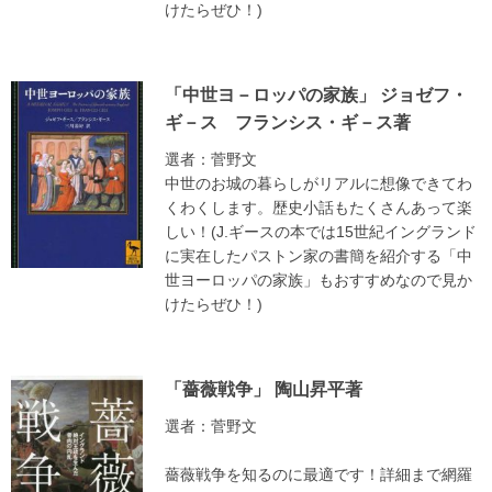
けたらぜひ！)
「中世ヨ－ロッパの家族」 ジョゼフ・
ギ－ス フランシス・ギ－ス著
選者：菅野文
中世のお城の暮らしがリアルに想像できてわ
くわくします。歴史小話もたくさんあって楽
しい！(J.ギースの本では15世紀イングランド
に実在したパストン家の書簡を紹介する「中
世ヨーロッパの家族」もおすすめなので見か
けたらぜひ！)
「薔薇戦争」 陶山昇平著
選者：菅野文
薔薇戦争を知るのに最適です！詳細まで網羅