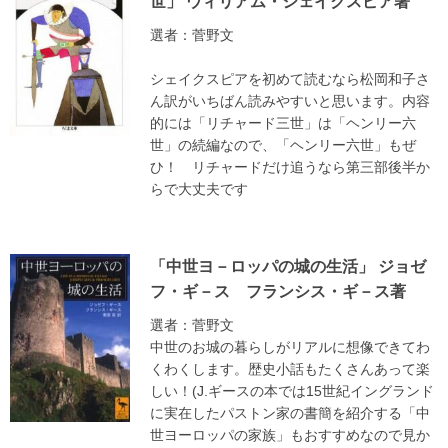
世」 ウィリアム・シェイクスピア著
選者：菅野文
シェイクスピアを初めて読むなら松岡和子さ
ん訳がいちばん読みやすいと思います。内容
的には「リチャード三世」は「ヘンリー六
世」の続編なので、「ヘンリー六世」もぜ
ひ！ リチャードだけ追うなら第三部後半か
らで大丈夫です
「中世ヨ－ロッパの城の生活」 ジョゼ
フ・ギ－ス フランシス・ギ－ス著
選者：菅野文
中世のお城の暮らしがリアルに想像できてわ
くわくします。歴史小話もたくさんあって楽
しい！(J.ギースの本では15世紀イングランド
に実在したパストン家の書簡を紹介する「中
世ヨーロッパの家族」もおすすめなので見か