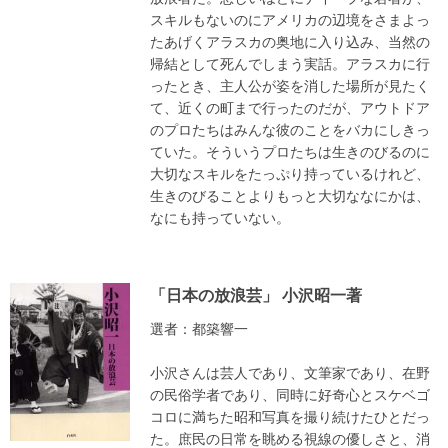
スキルもないのにアメリカの辺境をさまよっ
たあげくアラスカの奥地に入り込み、当然の
帰結として死んでしまう実話。アラスカに行
ったとき、主人公が姿を消した場所が見たく
て、近くの町まで行ったのだが、アウトドア
のプロたちはみんな彼のことをバカにしきっ
ていた。そういうプロたちは生きのびるのに
大切なスキルをたっぷり持っているけれど、
生きのびることよりもっと大切ななにかは、
なにも持っていない。
「日本の放浪芸」 小沢昭一著
選者：都築響一
小沢さんは芸人であり、文筆家であり、在野
の民俗学者であり、同時に好奇心とスケベゴ
コロに満ちた昭和写真を撮り続けたひとだっ
た。庶民の日常を眺める視線の優しさと、消