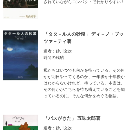
されていながらコンパクトでわかりやすい！
「タタ－ル人の砂漠」 ディ－ノ・ブッ
ツァ－ティ著
選者：砂川文次
時間の残酷
私たちはいつでも何かを待っている。その何
かが明日やってくるのか、一年後か十年後か
はわからないけれど、待っている。本当は、
その何かがこちらを待ち構えていることを知
っているのに。そんな何かをめぐる物語。
「バスがきた」 五味太郎著
選者：砂川文次