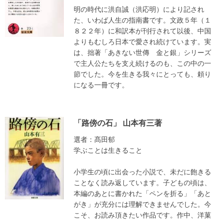
明の時代に洪自誠（洪応明）により記され
た、いわば人生の指南書です。文政５年（１
８２２年）に和訳本が刊行されて以後、中国
よりもむしろ日本で愛され続けています。実
は、拙著「あきない世傳 金と銀」シリーズ
で主人公たちを支え続けるのも、この中の一
節でした。今を生きる我々にとっても、頼り
になる一冊です。
「路傍の石」 山本有三著
選者：髙田郁
学ぶことは生きること
小学生の頃に出会った小説で、未だに飽きる
ことなく読み返しています。子どもの頃は、
本編のあとに書かれた「ペンを折る」「あと
がき」が充分には理解できませんでした。今
こそ、お読み頂きたい作品です。作中、洋菓