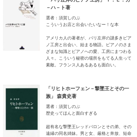
－ハ－ト著
選者：須賀しのぶ
こういうお店と出会いたいなー！な本
アメリカ人の著者が、パリ左岸の謎多きピア
ノ工房と出会い、始まる物語。ピアノのさま
ざまな知識とピアノへの愛、工房にまつわる
人々。こういう秘密の場所をもてる人生って
素敵。フランス人あるあるも面白い。
「リヒトホーフェン－撃墜王とその一
族」 森貴史著
選者：須賀しのぶ
歴史ってほんと面白すぎる
超有名な撃墜王レッドバロンとその弟、その
遠縁の同名姉妹。男と女、厳格と奔放、短命