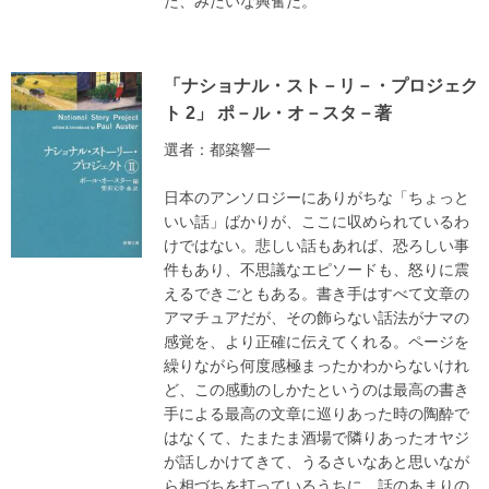
た、みたいな興奮だ。
「ナショナル・スト－リ－・プロジェク
ト 2」 ポ－ル・オ－スタ－著
選者：都築響一
日本のアンソロジーにありがちな「ちょっと
いい話」ばかりが、ここに収められているわ
けではない。悲しい話もあれば、恐ろしい事
件もあり、不思議なエピソードも、怒りに震
えるできごともある。書き手はすべて文章の
アマチュアだが、その飾らない話法がナマの
感覚を、より正確に伝えてくれる。ページを
繰りながら何度感極まったかわからないけれ
ど、この感動のしかたというのは最高の書き
手による最高の文章に巡りあった時の陶酔で
はなくて、たまたま酒場で隣りあったオヤジ
が話しかけてきて、うるさいなあと思いなが
ら相づちを打っているうちに、話のあまりの