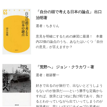
「自分の頭で考える日本の論点」 出口
治明著
選者：ちきりん
意見を明確にするための練習に最適！ 本書
内22個の論点のうち、あなたはいくつ「自分
の意見」が言えますか？
「荒野へ」 ジョン・クラカワ－著
選者：都築響一
好きで出るのが旅行で、出ないとどうしよう
もないのが放浪だ――という勝手な定義から
すれば、放浪とはつねに負け戦であり、負け
るとわかっていながら出ていってしまうのが
放浪者だ。悲しいほどにナイーブな若者が、