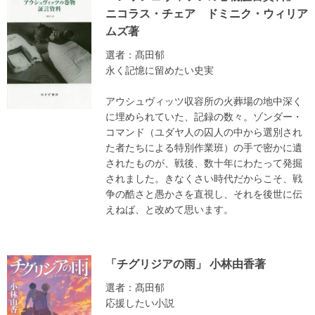
ニコラス・チェア ドミニク・ウィリア
ムズ著
選者：髙田郁
永く記憶に留めたい史実
アウシュヴィッツ収容所の火葬場の地中深く
に埋められていた、記録の数々。ゾンダー・
コマンド（ユダヤ人の囚人の中から選別され
た者たちによる特別作業班）の手で密かに遺
されたものが、戦後、数十年にわたって発掘
されました。きなくさい時代だからこそ、戦
争の酷さと愚かさを直視し、それを後世に伝
えねば、と改めて思います。
「チグリジアの雨」 小林由香著
選者：髙田郁
応援したい小説