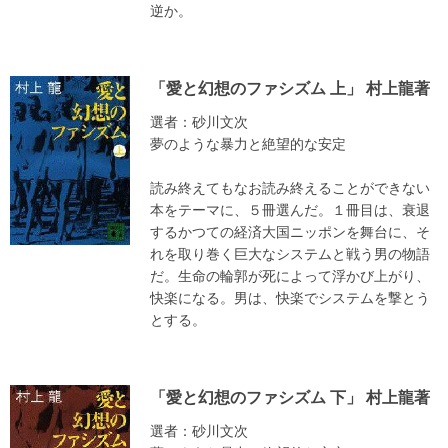
逆か。
「愛と幻想のファシズム 上」 村上龍著
選者：砂川文次
夢のような暴力と絶望的な安定
読み終えてもなお読み終えることができない
本をテーマに、５冊選んだ。１冊目は、衰退
するかつての経済大国ニッポンを舞台に、そ
れを取り巻く巨大なシステムと戦う男の物語
だ。生命の輪郭が死によって浮かび上がり、
快楽になる。男は、快楽でシステムを撃とう
とする。
「愛と幻想のファシズム 下」 村上龍著
選者：砂川文次