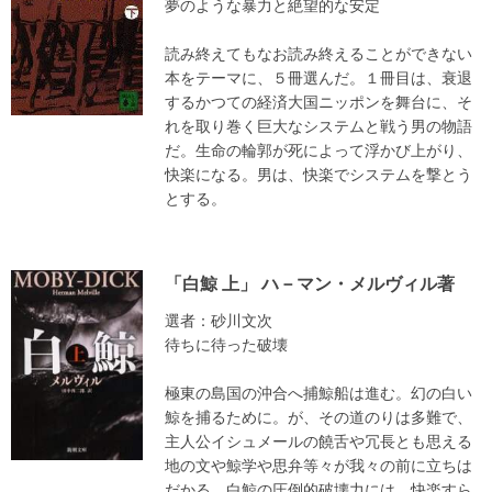
夢のような暴力と絶望的な安定
読み終えてもなお読み終えることができない
本をテーマに、５冊選んだ。１冊目は、衰退
するかつての経済大国ニッポンを舞台に、そ
れを取り巻く巨大なシステムと戦う男の物語
だ。生命の輪郭が死によって浮かび上がり、
快楽になる。男は、快楽でシステムを撃とう
とする。
「白鯨 上」 ハ－マン・メルヴィル著
選者：砂川文次
待ちに待った破壊
極東の島国の沖合へ捕鯨船は進む。幻の白い
鯨を捕るために。が、その道のりは多難で、
主人公イシュメールの饒舌や冗長とも思える
地の文や鯨学や思弁等々が我々の前に立ちは
だかる。白鯨の圧倒的破壊力には、快楽すら