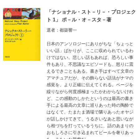
「ナショナル・スト－リ－・プロジェク
ト 1」 ポ－ル・オ－スタ－著
選者：都築響一
日本のアンソロジーにありがちな「ちょっと
いい話」ばかりが、ここに収められているわ
けではない。悲しい話もあれば、恐ろしい事
件もあり、不思議なエピソードも、怒りに震
えるできごともある。書き手はすべて文章の
アマチュアだが、その飾らない話法がナマの
感覚を、より正確に伝えてくれる。ページを
繰りながら何度感極まったかわからないけれ
ど、この感動のしかたというのは最高の書き
手による最高の文章に巡りあった時の陶酔で
はなくて、たまたま酒場で隣りあったオヤジ
が話しかけてきて、うるさいなあと思いなが
ら相づちを打っているうちに、話のあまりの
おもしろさに引き込まれてビールを奢りあっ