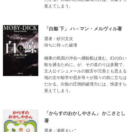
覚えてしまう。
「白鯨 下」 ハ－マン・メルヴィル著
選者：砂川文次
待ちに待った破壊
極東の島国の沖合へ捕鯨船は進む。幻の白い
鯨を捕るために。が、その道のりは多難で、
主人公イシュメールの饒舌や冗長とも思える
地の文や鯨学や思弁等々が我々の前に立ちは
だかる。白鯨の圧倒的破壊力には、快楽すら
覚えてしまう。
「からすのおかしやさん」 かこさとし
著
選者：瀬尾まいこ