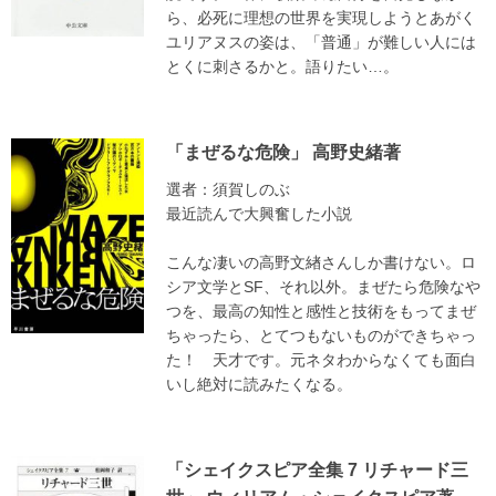
ら、必死に理想の世界を実現しようとあがく
ユリアヌスの姿は、「普通」が難しい人には
とくに刺さるかと。語りたい…。
「まぜるな危険」 高野史緒著
選者：須賀しのぶ
最近読んで大興奮した小説
こんな凄いの高野文緖さんしか書けない。ロ
シア文学とSF、それ以外。まぜたら危険なや
つを、最高の知性と感性と技術をもってまぜ
ちゃったら、とてつもないものができちゃっ
た！ 天才です。元ネタわからなくても面白
いし絶対に読みたくなる。
「シェイクスピア全集 7 リチャード三