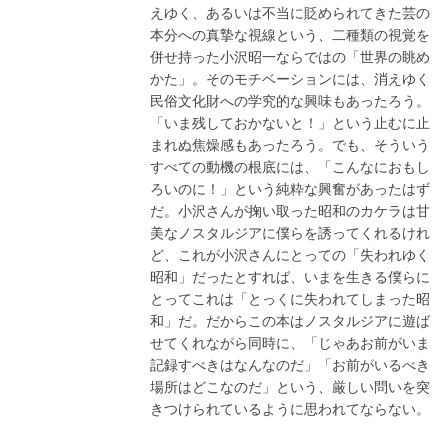
えゆく、あるいは不当に貶められてきた芸の
本分への真摯な視線という、二種類の視覚を
併せ持った小沢昭一ならではの「世界の眺め
かた」。そのモチベーションには、消えゆく
民俗文化財への学究的な興味もあったろう。
「いま残しておかないと！」という止むに止
まれぬ焦燥感もあったろう。でも、そういう
すべての動機の根底には、「こんなにおもし
ろいのに！」という純粋な興奮があったはず
だ。小沢さんが掬い取った昭和のカケラは甘
美なノスタルジアに僕らを誘ってくれるけれ
ど、これが小沢さんにとっての「失われゆく
昭和」だったとすれば、いまを生きる僕らに
とってこれは「とっくに失われてしまった昭
和」だ。だからこの本はノスタルジアに遊ば
せてくれながら同時に、「じゃあお前がいま
記録すべきはなんなのだ」「お前がいるべき
場所はどこなのだ」という、厳しい問いを突
きつけられているように思われてならない。