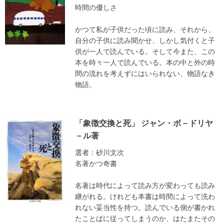
時間の優しさ
かつて私が子供だった頃に読み、それから、
自分の子供に読み聞かせ、しかし気付くと子
供が一人で読んでいる。そして今また、この
本を時々一人で読んでいる。本の中と外の時
間の流れを考えずにはいられない、物語なき
物語。
「象徴交換と死」 ジャン・ボ－ドリヤ
－ル著
選者：砂川文次
名著かつ奇書
名著は時代によって読み方が変わっても読み
継がれる。けれども本書は時間によって洗わ
れない妥当性を持つ。読んでいる側が書かれ
たことばに従ってしまうのか、はたまたその