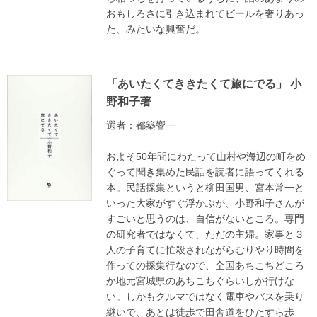
おもしろさに引き込まれてビールを奢りあっ
た、みたいな興奮だ。
「あいたくてききたくて旅にでる」 小
野和子著
選者：都築響一
およそ50年間にわたって山村や海辺の町をめ
ぐって聞き集めた民話を読者に語ってくれる
本。民話採集というと柳田国男、宮本常一と
いった大家がすぐ浮かぶが、小野和子さんが
すごいと思うのは、自信がないところ。専門
の研究者ではなくて、ただの主婦。家事と３
人の子育てに忙殺されながらむりやり時間を
作っての採集行なので、全国あちこちどころ
か地元宮城県のあちこちぐらいしか行けな
い。しかもクルマではなく電車やバスを乗り
継いで、あとは徒歩で田舎道をひたすら歩