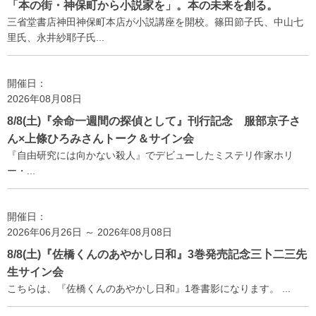
「本の街・神保町から小説家を」。本の未来を創る。
三省堂書店神田神保町本店が小説講座を開校。篠田節子氏、中山七
里氏、永井紗耶子氏...
開催日：
2026年08月08日
8/8(土)『余命一週間の探偵として』刊行記念 服部京子さ
ん×上條ひろみさんトーク＆サイン会
『自由研究には向かない殺人』でデビューしたミステリ作家ホリ
ー・...
開催日：
2026年06月26日 ～ 2026年08月08日
8/8(土)『佐橋くんのあやかし日和』3巻発売記念三卜二三先
生サイン会
こちらは、『佐橋くんのあやかし日和』1巻書影になります。 ...