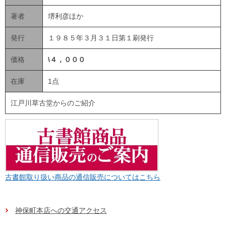
著者
堺利彦ほか
発行
１９８５年３月３１日第１刷発行
価格
\４，０００
在庫
1点
江戸川草古堂からのご紹介
古書館取り扱い商品の通信販売についてはこちら
神保町本店への交通アクセス