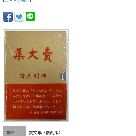
[
三省堂古書館
]
書名
賣文集〈復刻版〉