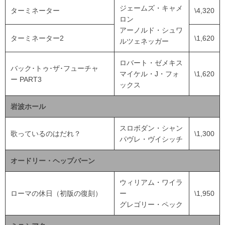
ジェームズ・キャメ
ターミネーター
\4,320
ロン
アーノルド・シュワ
ターミネーター2
\1,620
ルツェネッガー
ロバート・ゼメキス
バック･トゥ･ザ･フューチャ
マイケル・J・フォ
\1,620
ー PART3
ックス
岩波ホール
スロボダン・シャン
歌っているのはだれ？
\1,300
パヴレ・ヴイシッチ
オードリー・ヘップバーン
ウィリアム・ワイラ
ローマの休日（初版の復刻）
ー
\1,950
グレゴリー・ペック