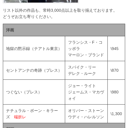
リスト以外の作品も、常時3,000点以上を取り揃えております。
どうぞお立ち寄りください。
洋画
フランシス・F・コ
地獄の黙示録（テアトル東京）
ッポラ
\945
マーロン・ブランド
スパイク・リー
セントアンナの奇跡（プレス）
\870
デレク・ルーク
ジョー・ライト
つぐない（プレス）
ジェームス・マカヴ
\980
ォイ
ナチュラル・ボーン・キラー
オリバー・ストーン
\1,300
ズ
端折レ
ウディ・ハレルソン