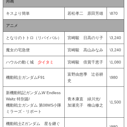
邦画
キスより簡単
若松孝二 原田芳雄
\870
アニメ
となりのトトロ（リバイバル）
宮崎駿 日高のり子
\3,240
魔女の宅急便
宮崎駿 高山みなみ
\3,240
ハウルの動く城
少イタミ
宮崎駿 倍賞千恵子
\1,080
富野由悠季 辻谷耕
機動戦士ガンダムF91
\980
史
新機動戦記ガンダムW Endless
Waltz 特別篇/
青木康直 緑川光/
\1,500
機動戦士ガンダム 第08MS小隊
加瀬充子 檜山修之
ミラーズ・リポート
機動戦士Zガンダム 星を継ぐ
\980