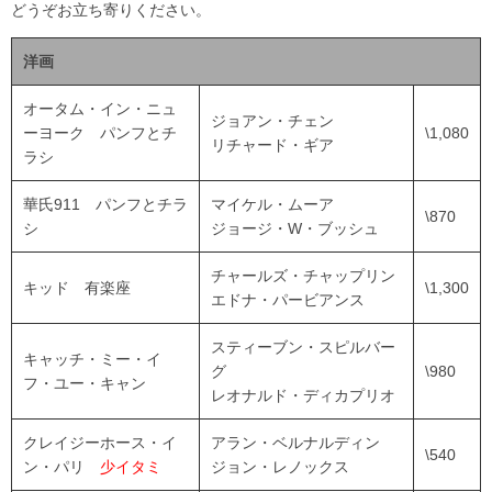
どうぞお立ち寄りください。
洋画
オータム・イン・ニュ
ジョアン・チェン
ーヨーク パンフとチ
\1,080
リチャード・ギア
ラシ
華氏911 パンフとチラ
マイケル・ムーア
\870
シ
ジョージ・W・ブッシュ
チャールズ・チャップリン
キッド 有楽座
\1,300
エドナ・パービアンス
スティーブン・スピルバー
キャッチ・ミー・イ
グ
\980
フ・ユー・キャン
レオナルド・ディカプリオ
クレイジーホース・イ
アラン・ベルナルディン
\540
ン・パリ
少イタミ
ジョン・レノックス