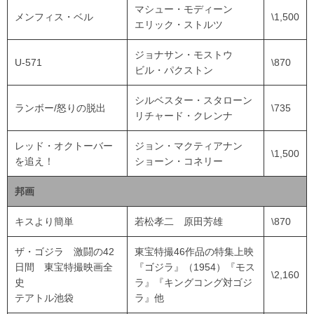
マシュー・モディーン
メンフィス・ベル
\1,500
エリック・ストルツ
ジョナサン・モストウ
U-571
\870
ビル・パクストン
シルベスター・スタローン
ランボー/怒りの脱出
\735
リチャード・クレンナ
レッド・オクトーバー
ジョン・マクティアナン
\1,500
を追え！
ショーン・コネリー
邦画
キスより簡単
若松孝二 原田芳雄
\870
ザ・ゴジラ 激闘の42
東宝特撮46作品の特集上映
日間 東宝特撮映画全
『ゴジラ』（1954）『モス
\2,160
史
ラ』『キングコング対ゴジ
テアトル池袋
ラ』他