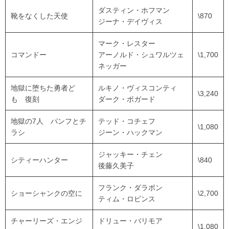
ダスティン・ホフマン
靴をなくした天使
\870
ジーナ・デイヴィス
マーク・レスター
コマンドー
アーノルド・シュワルツェ
\1,700
ネッガー
地獄に堕ちた勇者ど
ルキノ・ヴィスコンティ
\3,240
も 復刻
ダーク・ボガード
地獄の7人 パンフとチ
テッド・コチェフ
\1,080
ラシ
ジーン・ハックマン
ジャッキー・チェン
シティーハンター
\840
後藤久美子
フランク・ダラボン
ショーシャンクの空に
\2,700
ティム・ロビンス
チャーリーズ・エンジ
ドリュー・バリモア
\1,080