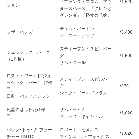
『プラン９・フロム・アウ
\1,620
ション
タースペース』『グレンと
グレンダ』『怪物の花嫁』
ティム・バートン
シザーハンズ
\5,400
ジョニー・デップ
スティーブン・スピルバー
ジュラシック・パーク
グ
\1,500
（1作目）
サム・ニール
ロスト・ワールド/ジュ
スティーブン・スピルバー
ラシック・パーク（2作
グ
\870
目）
ジェフ・ゴールドブラム
日劇 パンフとチラシ
死霊のはらわた(1作
サム・ライミ
\1,620
目）
ブルース・キャンベル
バック･トゥ･ザ･フュー
ロバート・ゼメキス
\1,620
チャー PART2
マイケル・J・フォックス