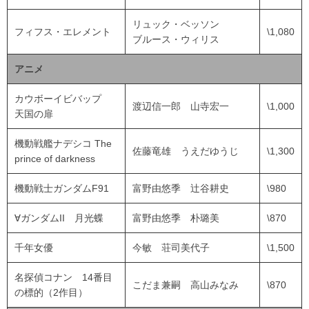
リュック・ベッソン
フィフス・エレメント
\1,080
ブルース・ウィリス
アニメ
カウボーイビバップ
渡辺信一郎 山寺宏一
\1,000
天国の扉
機動戦艦ナデシコ The
佐藤竜雄 うえだゆうじ
\1,300
prince of darkness
機動戦士ガンダムF91
富野由悠季 辻谷耕史
\980
∀ガンダムII 月光蝶
富野由悠季 朴璐美
\870
千年女優
今敏 荘司美代子
\1,500
名探偵コナン 14番目
こだま兼嗣 高山みなみ
\870
の標的（2作目）