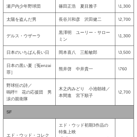
瀬戸内少年野球団
篠田正浩 夏目雅子
\1,300
太陽を盗んだ男
長谷川和彦 沢田健二
\2,700
黒澤明 ユーリー・サロー
デルス・ウザーラ
\1,300
ミン
日本のいちばん長い日
岡本喜八 三船敏郎
\3,500
日本の黒い夏［冤enzai
熊井啓 中井貴一
\760
罪］
野球狂の詩／
木之内みどり 小池朝雄／
嗚呼!! 花の応援団 男
\2,700
本間進 宮下順子
涙の親衛隊
SF
エド・ウッド初期3作品の
特集上映
エド・ウッド・コレク