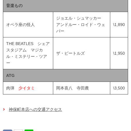
音楽もの
ジョエル・シュマッカー
オペラ座の怪人
アンドルー・ロイド・ウェ
\1,890
バー
THE BEATLES シェア
スタジアム マジカ
ザ・ビートルズ
\1,950
ル・ミステリー・ツア
ー
ATG
肉弾
少イタミ
岡本喜八 寺田農
\3,500
神保町本店への交通アクセス