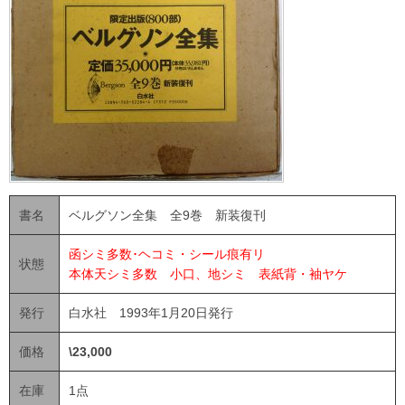
書名
ベルグソン全集 全9巻 新装復刊
函シミ多数･ヘコミ・シール痕有リ
状態
本体天シミ多数 小口、地シミ 表紙背・袖ヤケ
発行
白水社 1993年1月20日発行
価格
\23,000
在庫
1点