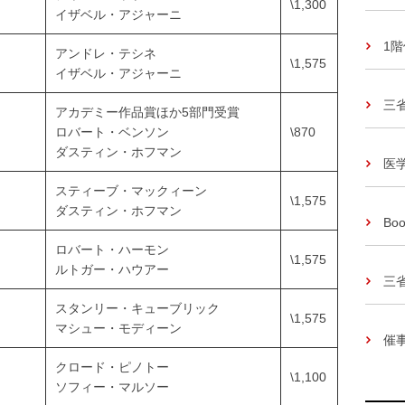
\1,300
イザベル・アジャーニ
1
アンドレ・テシネ
\1,575
イザベル・アジャーニ
三
アカデミー作品賞ほか5部門受賞
ロバート・ベンソン
\870
ダスティン・ホフマン
医
スティーブ・マックィーン
\1,575
ダスティン・ホフマン
Boo
ロバート・ハーモン
\1,575
ルトガー・ハウアー
三
スタンリー・キューブリック
\1,575
マシュー・モディーン
催
クロード・ピノトー
\1,100
ソフィー・マルソー