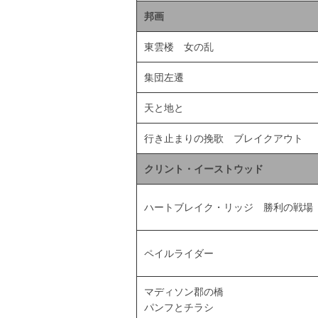
邦画
東雲楼 女の乱
集団左遷
天と地と
行き止まりの挽歌 ブレイクアウト
クリント・イーストウッド
ハートブレイク・リッジ 勝利の戦場
ペイルライダー
マディソン郡の橋
パンフとチラシ