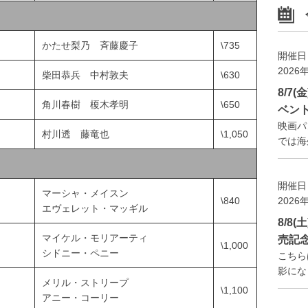
かたせ梨乃 斉藤慶子
\735
開催日
2026
柴田恭兵 中村敦夫
\630
8/7
角川春樹 榎木孝明
\650
ベン
映画パ
村川透 藤竜也
\1,050
では海外
開催日
マーシャ・メイスン
2026
\840
エヴェレット・マッギル
8/8
マイケル・モリアーティ
売記
\1,000
シドニー・ペニー
こちら
影になり
メリル・ストリープ
\1,100
アニー・コーリー