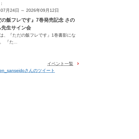
：
年07月24日 ～ 2026年09月12日
だの飯フレです』7巻発売記念 さの
ら先生サイン会
は、『ただの飯フレです』1巻書影にな
 『た...
イベント一覧
ten_sanseidoさんのツイート