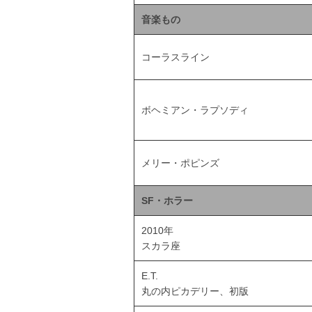
音楽もの
コーラスライン
ボヘミアン・ラプソディ
メリー・ポピンズ
SF・ホラー
2010年
スカラ座
E.T.
丸の内ピカデリー、初版