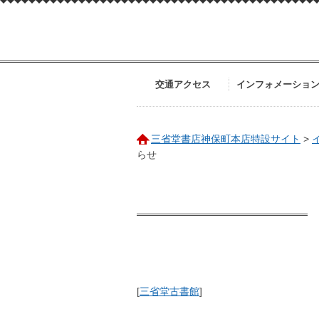
交通アクセス
インフォメーショ
三省堂書店神保町本店特設サイト
>
らせ
[
三省堂古書館
]