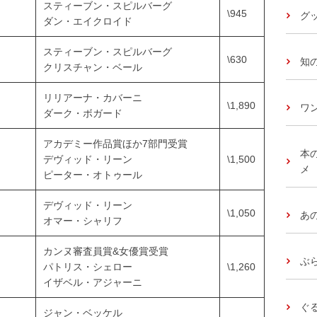
スティーブン・スピルバーグ
\945
グッ
ダン・エイクロイド
スティーブン・スピルバーグ
\630
知
クリスチャン・ベール
リリアーナ・カバーニ
\1,890
ワ
ダーク・ボガード
アカデミー作品賞ほか7部門受賞
本
デヴィッド・リーン
\1,500
メ
ピーター・オトゥール
デヴィッド・リーン
\1,050
あ
オマー・シャリフ
カンヌ審査員賞&女優賞受賞
ぶ
パトリス・シェロー
\1,260
イザベル・アジャーニ
ぐ
ジャン・ベッケル