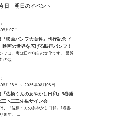
今日・明日のイベント
：
年08月07日
(金)『映画パンフ大百科』刊行記念 イ
ト 映画の世界を広げる映画パンフ！
ンフは、実は日本独自の文化です。 最近
の観...
：
年06月26日 ～ 2026年08月08日
(土)『佐橋くんのあやかし日和』3巻発
念三卜二三先生サイン会
は、『佐橋くんのあやかし日和』1巻書
ます。 ...