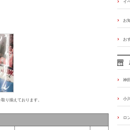
イ
お
お
神
小
上を取り揃えております。
ロ