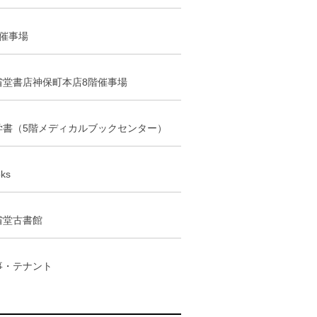
階催事場
省堂書店神保町本店8階催事場
学書（5階メディカルブックセンター）
ks
省堂古書館
事・テナント