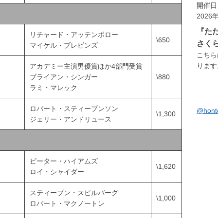
開催日
2026
『た
リチャード・アッテンボロー
\650
さく
マイケル・ブレビンズ
こちら
ります。
アカデミー主演男優賞ほか4部門受賞
ブライアン・シンガー
\880
ラミ・マレック
ロバート・スティーブンソン
@hon
\1,300
ジェリー・アンドリュース
ピーター・ハイアムズ
\1,620
ロイ・シャイダー
スティーブン・スピルバーグ
\1,000
ロバート・マクノートン