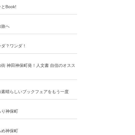
とBook!
の旅へ
ンダ？ワンダ！
の街 神田神保町発！人文書 自信のオスス
の素晴らしいブックフェアをもう一度
らり神保町
るめ神保町