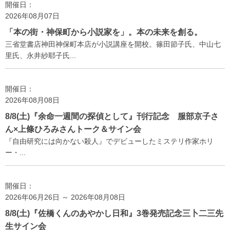
開催日：
2026年08月07日
「本の街・神保町から小説家を」。本の未来を創る。
三省堂書店神田神保町本店が小説講座を開校。篠田節子氏、中山七
里氏、永井紗耶子氏...
開催日：
2026年08月08日
8/8(土)『余命一週間の探偵として』刊行記念 服部京子さ
ん×上條ひろみさんトーク＆サイン会
『自由研究には向かない殺人』でデビューしたミステリ作家ホリ
ー・...
開催日：
2026年06月26日 ～ 2026年08月08日
8/8(土)『佐橋くんのあやかし日和』3巻発売記念三卜二三先
生サイン会