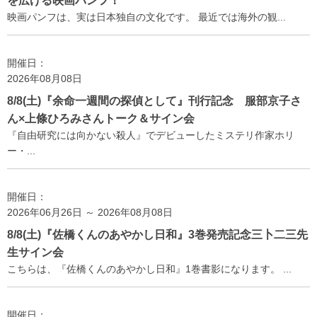
を広げる映画パンフ！
映画パンフは、実は日本独自の文化です。 最近では海外の観...
開催日：
2026年08月08日
8/8(土)『余命一週間の探偵として』刊行記念 服部京子さ
ん×上條ひろみさんトーク＆サイン会
『自由研究には向かない殺人』でデビューしたミステリ作家ホリ
ー・...
開催日：
2026年06月26日 ～ 2026年08月08日
8/8(土)『佐橋くんのあやかし日和』3巻発売記念三卜二三先
生サイン会
こちらは、『佐橋くんのあやかし日和』1巻書影になります。 ...
開催日：