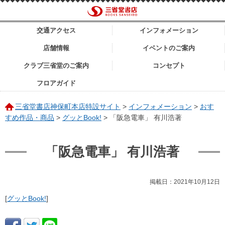
交通アクセス
インフォメーション
店舗情報
イベントのご案内
クラブ三省堂のご案内
コンセプト
フロアガイド
三省堂書店神保町本店特設サイト
>
インフォメーション
>
おす
すめ作品・商品
>
グッとBook!
>
「阪急電車」 有川浩著
「阪急電車」 有川浩著
掲載日：2021年10月12日
[
グッとBook!
]