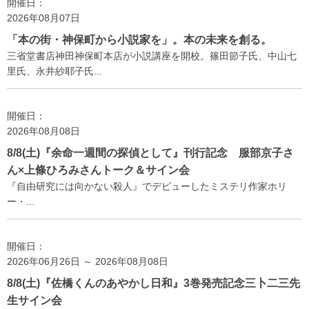
開催日：
2026年08月07日
「本の街・神保町から小説家を」。本の未来を創る。
三省堂書店神田神保町本店が小説講座を開校。篠田節子氏、中山七
里氏、永井紗耶子氏...
開催日：
2026年08月08日
8/8(土)『余命一週間の探偵として』刊行記念 服部京子さ
ん×上條ひろみさんトーク＆サイン会
『自由研究には向かない殺人』でデビューしたミステリ作家ホリ
ー・...
開催日：
2026年06月26日 ～ 2026年08月08日
8/8(土)『佐橋くんのあやかし日和』3巻発売記念三卜二三先
生サイン会