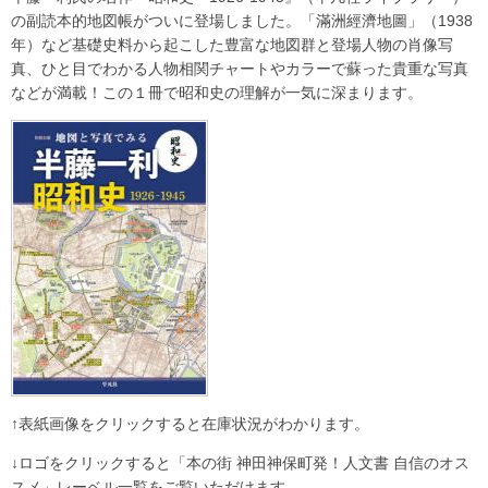
の副読本的地図帳がついに登場しました。「滿洲經濟地圖」（1938
年）など基礎史料から起こした豊富な地図群と登場人物の肖像写
真、ひと目でわかる人物相関チャートやカラーで蘇った貴重な写真
などが満載！この１冊で昭和史の理解が一気に深まります。
↑表紙画像をクリックすると在庫状況がわかります。
↓ロゴをクリックすると「本の街 神田神保町発！人文書 自信のオス
スメ」レーベル一覧をご覧いただけます。