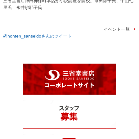
三省堂書店神田神保町本店が小説講座を開校。篠田節子氏、中山七
里氏、永井紗耶子氏...
イベント一覧
@honten_sanseidoさんのツイート