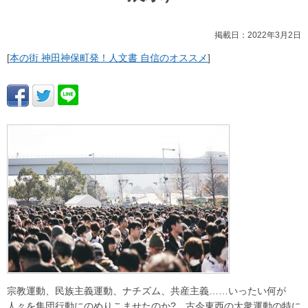
掲載日：2022年3月2日
[
本の街 神田神保町発！人文書 自信のオススメ
]
宗教運動、民族主義運動、ナチズム、共産主義……いったい何が
人々を集団行動にのめりこませたのか? 古今東西の大衆運動の特に