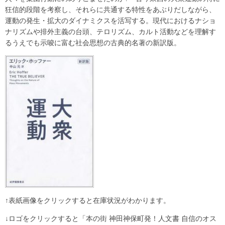
狂信的段階を考察し、それらに共通する特性をあぶりだしながら、
運動の発生・拡大のダイナミクスを活写する。現代におけるナショ
ナリズムや排外主義の台頭、テロリズム、カルト活動などを理解す
るうえでも示唆に富む社会思想の古典的名著の新訳版。
↑表紙画像をクリックすると在庫状況がわかります。
↓ロゴをクリックすると「本の街 神田神保町発！人文書 自信のオス