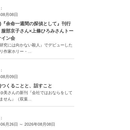
：
年08月08日
(土)『余命一週間の探偵として』刊行
 服部京子さん×上條ひろみさんトー
サイン会
研究には向かない殺人』でデビューした
リ作家ホリー・...
：
年08月09日
(日)つくることと、話すこと
ゆ美さんの新刊『会社ではおならをして
ません』（双葉...
：
年06月26日 ～ 2026年08月08日