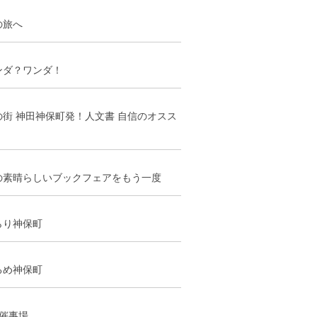
の旅へ
ンダ？ワンダ！
の街 神田神保町発！人文書 自信のオスス
の素晴らしいブックフェアをもう一度
らり神保町
るめ神保町
階催事場