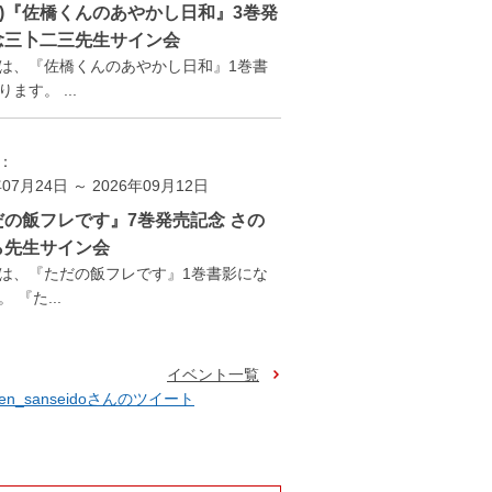
(土)『佐橋くんのあやかし日和』3巻発
念三卜二三先生サイン会
は、『佐橋くんのあやかし日和』1巻書
ます。 ...
：
年07月24日 ～ 2026年09月12日
だの飯フレです』7巻発売記念 さの
ら先生サイン会
は、『ただの飯フレです』1巻書影にな
 『た...
イベント一覧
ten_sanseidoさんのツイート