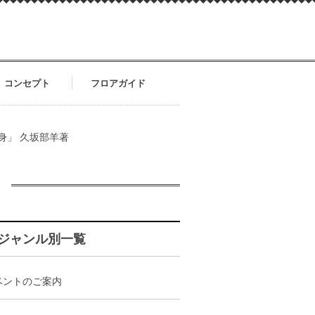
コンセプト
フロアガイド
身」 久坂部羊著
ジャンル別一覧
ベントのご案内