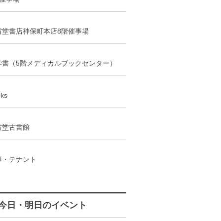
省堂書店神保町本店8階催事場
学書（5階メディカルブックセンター）
ks
省堂古書館
事・テナント
今日・明日のイベント