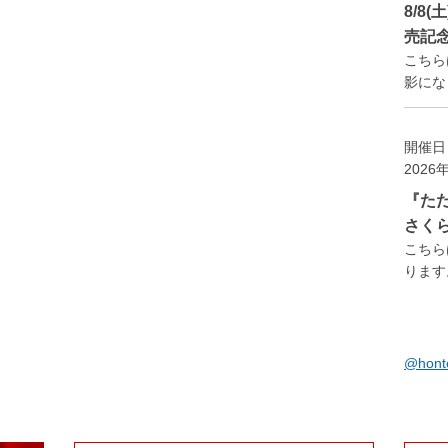
8/8
売記
こちら
影になり
開催日
2026
『た
さく
こちら
ります。
@hon