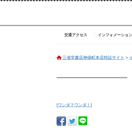
交通アクセス
インフォメーショ
三省堂書店神保町本店特設サイト
>
[
ワンダ？ワンダ！
]