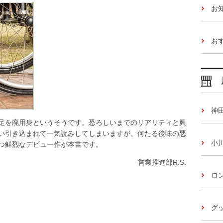
お
お
神
足を廃用身というそうです。恐ろしいまでのリアリティと興
い引き込まれて一気読みしてしまいますが、何たる後味の悪
小
つ鮮烈なデビュー作が本書です。
営業推進部R.S.
ロ
グッ