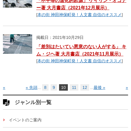
「不平等の進化的起源」 ケイリン・オコナ
ー著 大月書店（2021年12月展示）
[
本の街 神田神保町発！人文書 自信のオススメ
]
掲載日：2021年10月29日
「差別はたいてい悪意のない人がする」 キ
ム・ジヘ著 大月書店（2021年11月展示）
[
本の街 神田神保町発！人文書 自信のオススメ
]
«
« 先頭
...
8
9
10
11
12
...
最後 »
»
ジャンル別一覧
イベントのご案内