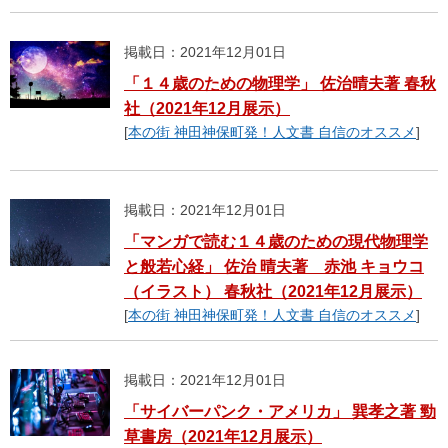
掲載日：2021年12月01日
「１４歳のための物理学」 佐治晴夫著 春秋
社（2021年12月展示）
[
本の街 神田神保町発！人文書 自信のオススメ
]
掲載日：2021年12月01日
「マンガで読む１４歳のための現代物理学
と般若心経」 佐治 晴夫著 赤池 キョウコ
（イラスト） 春秋社（2021年12月展示）
[
本の街 神田神保町発！人文書 自信のオススメ
]
掲載日：2021年12月01日
「サイバーパンク・アメリカ」 巽孝之著 勁
草書房（2021年12月展示）