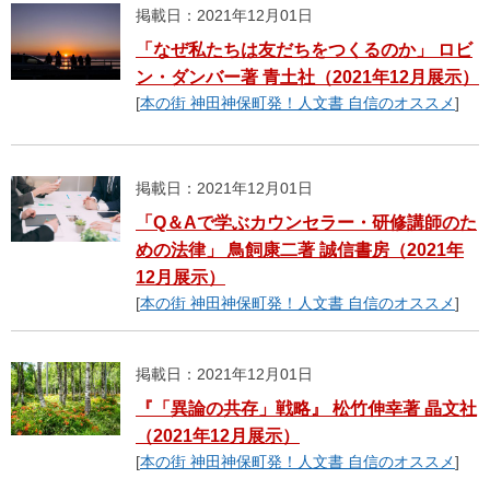
掲載日：2021年12月01日
「なぜ私たちは友だちをつくるのか」 ロビ
ン・ダンバー著 青土社（2021年12月展示）
[
本の街 神田神保町発！人文書 自信のオススメ
]
掲載日：2021年12月01日
「Q＆Aで学ぶカウンセラー・研修講師のた
めの法律」 鳥飼康二著 誠信書房（2021年
12月展示）
[
本の街 神田神保町発！人文書 自信のオススメ
]
掲載日：2021年12月01日
『「異論の共存」戦略』 松竹伸幸著 晶文社
（2021年12月展示）
[
本の街 神田神保町発！人文書 自信のオススメ
]