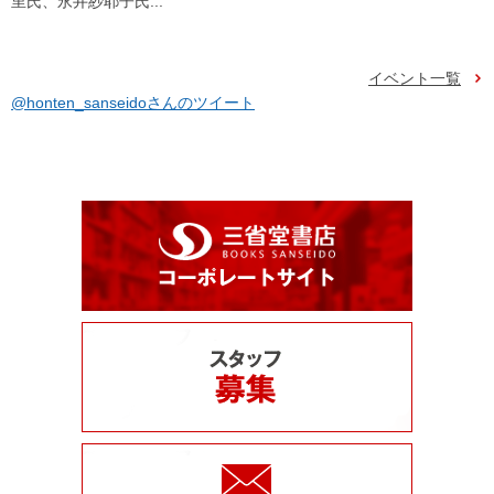
里氏、永井紗耶子氏...
イベント一覧
@honten_sanseidoさんのツイート