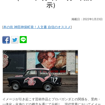
示）
掲載日：2022年1月23日
[
本の街 神田神保町発！人文書 自信のオススメ
]
イメージが引き起こす芸術作品とプロパガンダとの関係を、受肉・
一体化・化身などの概念を通じて分析し、現代世界においてイメー