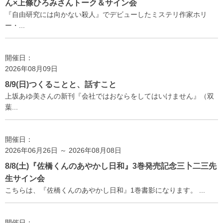
ん×上條ひろみさんトーク＆サイン会
『自由研究には向かない殺人』でデビューしたミステリ作家ホリ
ー・...
開催日：
2026年08月09日
8/9(日)つくることと、話すこと
上坂あゆ美さんの新刊『会社ではおならをしてはいけません』（双
葉...
開催日：
2026年06月26日 ～ 2026年08月08日
8/8(土)『佐橋くんのあやかし日和』3巻発売記念三卜二三先
生サイン会
こちらは、『佐橋くんのあやかし日和』1巻書影になります。 ...
開催日：