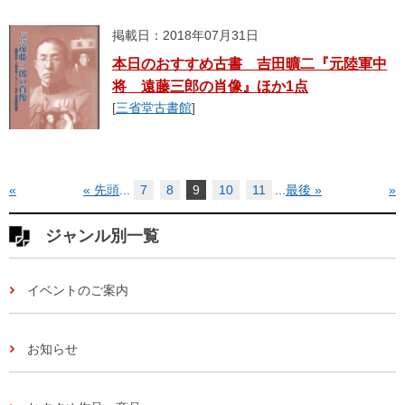
掲載日：2018年07月31日
本日のおすすめ古書 吉田曠二『元陸軍中
将 遠藤三郎の肖像』ほか1点
[
三省堂古書館
]
«
« 先頭
...
7
8
9
10
11
...
最後 »
»
ジャンル別一覧
イベントのご案内
お知らせ