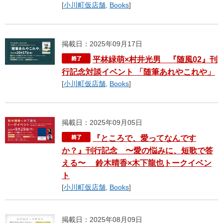
[
小川町仮店舗
,
Books
]
掲載日：2025年09月17日
平林緑萌×村井光男 『随風02』刊
行記念対談イベント 「随筆あれやこれや」
[
小川町仮店舗
,
Books
]
掲載日：2025年09月05日
『ところで、愛ってなんです
か？』刊行記念 〜愛の悩みに、短歌で答
える〜 鈴木晴香×木下龍也トークイベン
ト
[
小川町仮店舗
,
Books
]
掲載日：2025年08月09日