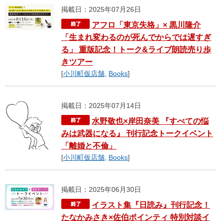
掲載日：2025年07月26日
アフロ「東京失格」× 黒川隆介
「生まれ変わるのが死んでからでは遅すぎ
る」 重版記念！トーク&ライブ朗読売り歩
きツアー
[
小川町仮店舗
,
Books
]
掲載日：2025年07月14日
水野敬也×岸田奈美 『すべての悩
みは武器になる』 刊行記念トークイベント
「離婚と不倫」
[
小川町仮店舗
,
Books
]
掲載日：2025年06月30日
イラスト集『日読み』刊行記念！
たなかみさき×佐伯ポインティ 特別対談イ