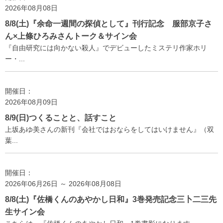
2026年08月08日
8/8(土)『余命一週間の探偵として』刊行記念 服部京子さ
ん×上條ひろみさんトーク＆サイン会
『自由研究には向かない殺人』でデビューしたミステリ作家ホリ
ー・...
開催日：
2026年08月09日
8/9(日)つくることと、話すこと
上坂あゆ美さんの新刊『会社ではおならをしてはいけません』（双
葉...
開催日：
2026年06月26日 ～ 2026年08月08日
8/8(土)『佐橋くんのあやかし日和』3巻発売記念三卜二三先
生サイン会