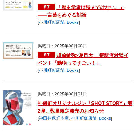
「歴史学者は詩人ではない。」
――言葉をめぐる対話
[
小川町仮店舗
,
Books
]
掲載日：2025年08月08日
越前敏弥×夏目大 翻訳者対談イ
ベント「動物ってすごい！」
[
小川町仮店舗
,
Books
]
掲載日：2025年08月01日
神保町オリジナルジン「SHOT STORY」第
2弾、数量限定発売のお知らせ
[
神田神保町本店
,
小川町仮店舗
,
Books
]