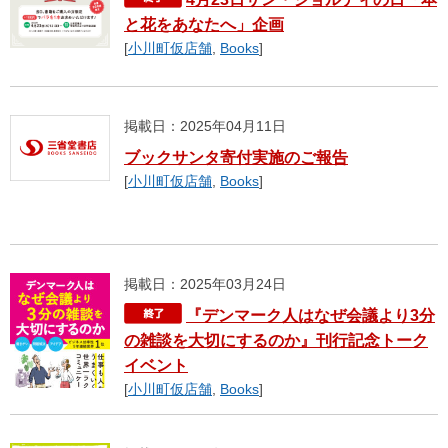
と花をあなたへ」企画
[
小川町仮店舗
,
Books
]
掲載日：2025年04月11日
ブックサンタ寄付実施のご報告
[
小川町仮店舗
,
Books
]
掲載日：2025年03月24日
『デンマーク人はなぜ会議より3分
の雑談を大切にするのか』刊行記念トーク
イベント
[
小川町仮店舗
,
Books
]