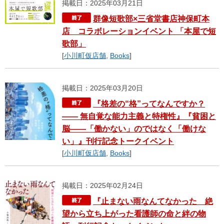
掲載日：2025年03月21日
群像短歌部×三省堂書店神保町本
店 コラボレーションイベント 「本屋で短
歌部」
[
小川町仮店舗
,
Books
]
掲載日：2025年03月20日
『格差の“格”ってなんですか？
―― 無自覚な能力主義と特権性』『貧困と
脳――「働かない」のではなく「働けな
い」』刊行記念トークイベント
[
小川町仮店舗
,
Books
]
掲載日：2025年02月24日
『止まない雨なんてなかった 絶
望から立ち上がった看護師の命と絆の物