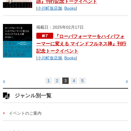
語』刊行記念トークイベント
[
小川町仮店舗
,
Books
]
掲載日：2025年02月17日
『ローパフォーマーをハイパフォ
ーマーに変える マインドフルネス禅』刊行
記念トークイベント
[
小川町仮店舗
,
Books
]
«
1
2
3
4
5
»
ジャンル別一覧
イベントのご案内