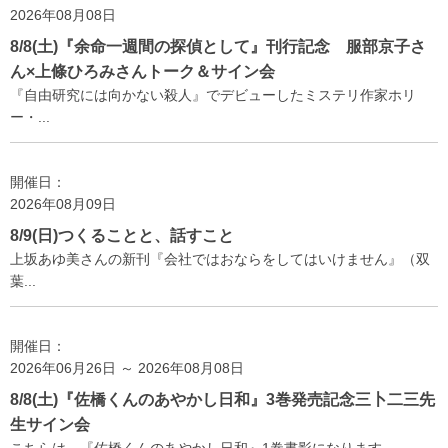
2026年08月08日
8/8(土)『余命一週間の探偵として』刊行記念 服部京子さ
ん×上條ひろみさんトーク＆サイン会
『自由研究には向かない殺人』でデビューしたミステリ作家ホリ
ー・...
開催日：
2026年08月09日
8/9(日)つくることと、話すこと
上坂あゆ美さんの新刊『会社ではおならをしてはいけません』（双
葉...
開催日：
2026年06月26日 ～ 2026年08月08日
8/8(土)『佐橋くんのあやかし日和』3巻発売記念三卜二三先
生サイン会