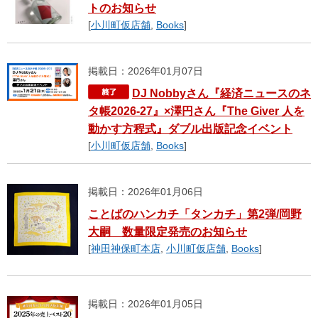
トのお知らせ
[
小川町仮店舗
,
Books
]
掲載日：2026年01月07日
DJ Nobbyさん『経済ニュースのネ
タ帳2026-27』×澤円さん『The Giver 人を
動かす方程式』ダブル出版記念イベント
[
小川町仮店舗
,
Books
]
掲載日：2026年01月06日
ことばのハンカチ「タンカチ」第2弾/岡野
大嗣 数量限定発売のお知らせ
[
神田神保町本店
,
小川町仮店舗
,
Books
]
掲載日：2026年01月05日