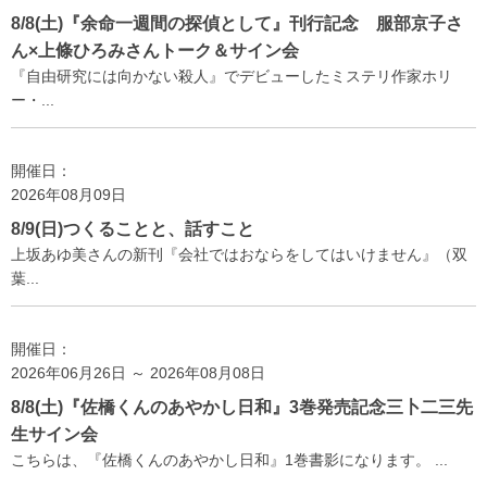
8/8(土)『余命一週間の探偵として』刊行記念 服部京子さ
ん×上條ひろみさんトーク＆サイン会
『自由研究には向かない殺人』でデビューしたミステリ作家ホリ
ー・...
開催日：
2026年08月09日
8/9(日)つくることと、話すこと
上坂あゆ美さんの新刊『会社ではおならをしてはいけません』（双
葉...
開催日：
2026年06月26日 ～ 2026年08月08日
8/8(土)『佐橋くんのあやかし日和』3巻発売記念三卜二三先
生サイン会
こちらは、『佐橋くんのあやかし日和』1巻書影になります。 ...