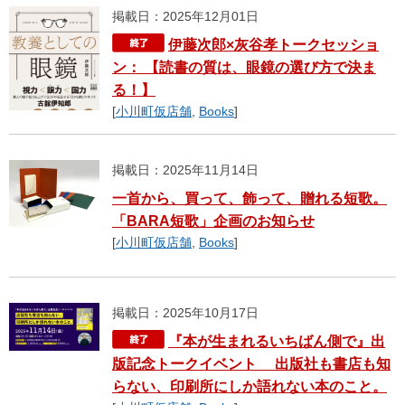
掲載日：2025年12月01日
伊藤次郎×灰谷孝トークセッショ
ン： 【読書の質は、眼鏡の選び方で決ま
る！】
[
小川町仮店舗
,
Books
]
掲載日：2025年11月14日
一首から、買って、飾って、贈れる短歌。
「BARA短歌」企画のお知らせ
[
小川町仮店舗
,
Books
]
掲載日：2025年10月17日
『本が生まれるいちばん側で』出
版記念トークイベント 出版社も書店も知
らない、印刷所にしか語れない本のこと。