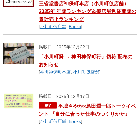
三省堂書店神保町本店（小川町仮店舗）
2025年 年間ランキング＆仮店舗営業期間の
累計売上ランキング
[
小川町仮店舗
,
Books
]
掲載日：2025年12月22日
「小川町発 → 神田神保町行」切符 配布の
お知らせ
[
神田神保町本店
,
小川町仮店舗
]
掲載日：2025年12月17日
平城さやか×島田潤一郎トークイベ
ント 『自分に合った仕事のつくりかた』
[
小川町仮店舗
,
Books
]