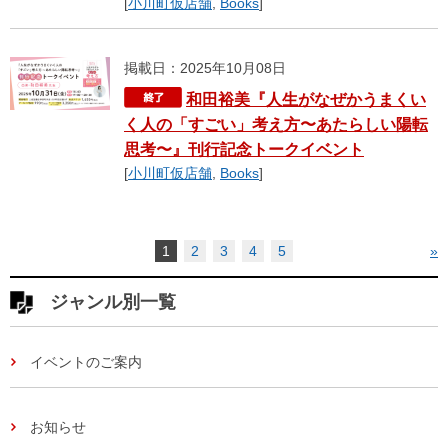
[
小川町仮店舗
,
Books
]
掲載日：2025年10月08日
和田裕美『人生がなぜかうまくい
く人の「すごい」考え方〜あたらしい陽転
思考〜』刊行記念トークイベント
[
小川町仮店舗
,
Books
]
1
2
3
4
5
»
ジャンル別一覧
イベントのご案内
お知らせ