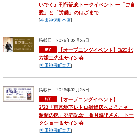
いでく』刊行記念トークイベント ー「ご自
愛」と「労働」のはざまで
[
神田神保町本店
]
掲載日：2026年02月25日
【オープニングイベント】3/23北
方謙三先生サイン会
[
神田神保町本店
]
掲載日：2026年02月25日
【オープニングイベント】
3/22「東京地下レトロ雑貨店へようこそ
鈴蘭の罠」発売記念 蒼月海里さん トー
クショー＆サイン会
[
神田神保町本店
]