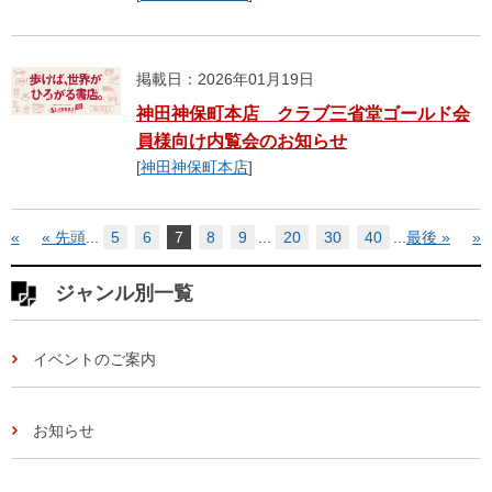
掲載日：2026年01月19日
神田神保町本店 クラブ三省堂ゴールド会
員様向け内覧会のお知らせ
[
神田神保町本店
]
«
« 先頭
...
5
6
7
8
9
...
20
30
40
...
最後 »
»
ジャンル別一覧
イベントのご案内
お知らせ